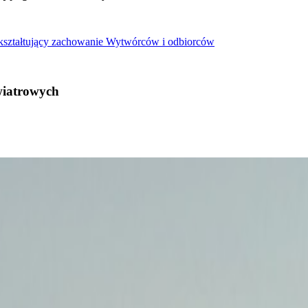
 kształtujący zachowanie Wytwórców i odbiorców
wiatrowych