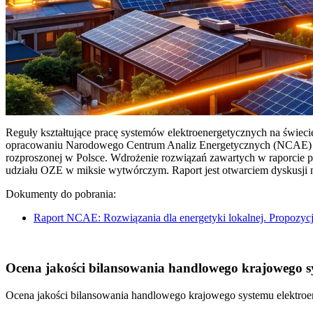
Reguły kształtujące pracę systemów elektroenergetycznych na świec
opracowaniu Narodowego Centrum Analiz Energetycznych (NCAE) pt. 
rozproszonej w Polsce. Wdrożenie rozwiązań zawartych w raporcie 
udziału OZE w miksie wytwórczym. Raport jest otwarciem dyskusji
Dokumenty do pobrania:
Raport NCAE: Rozwiązania dla energetyki lokalnej. Propozycj
Ocena jakości bilansowania handlowego krajowego sys
Ocena jakości bilansowania handlowego krajowego systemu elektroen