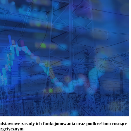
podstawowe zasady ich funkcjonowania oraz podkreślono rosnące
ergetycznym.