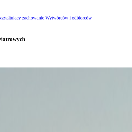
 kształtujący zachowanie Wytwórców i odbiorców
wiatrowych