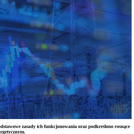
podstawowe zasady ich funkcjonowania oraz podkreślono rosnące
ergetycznym.