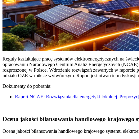
Reguły kształtujące pracę systemów elektroenergetycznych na świec
opracowaniu Narodowego Centrum Analiz Energetycznych (NCAE) pt. 
rozproszonej w Polsce. Wdrożenie rozwiązań zawartych w raporcie 
udziału OZE w miksie wytwórczym. Raport jest otwarciem dyskusji
Dokumenty do pobrania:
Raport NCAE: Rozwiązania dla energetyki lokalnej. Propozycj
Ocena jakości bilansowania handlowego krajowego sys
Ocena jakości bilansowania handlowego krajowego systemu elektroen