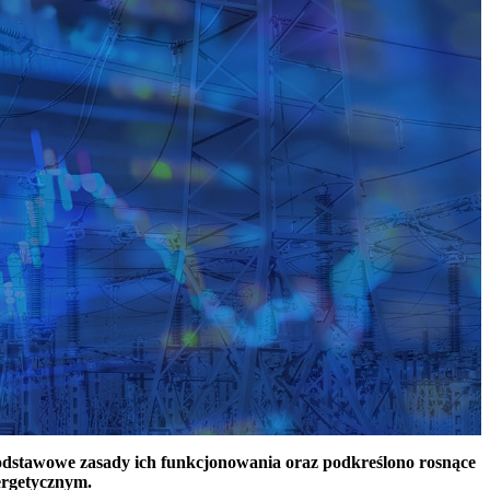
podstawowe zasady ich funkcjonowania oraz podkreślono rosnące
ergetycznym.