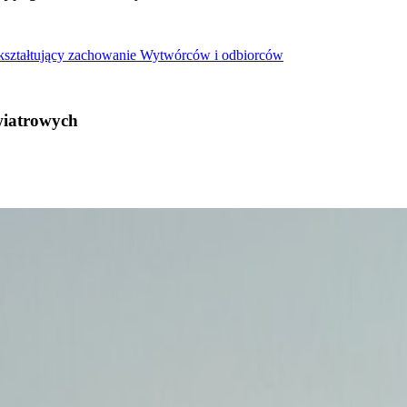
 kształtujący zachowanie Wytwórców i odbiorców
wiatrowych