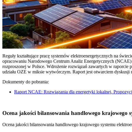
Reguły kształtujące pracę systemów elektroenergetycznych na świec
opracowaniu Narodowego Centrum Analiz Energetycznych (NCAE) pt. 
rozproszonej w Polsce. Wdrożenie rozwiązań zawartych w raporcie 
udziału OZE w miksie wytwórczym. Raport jest otwarciem dyskusji
Dokumenty do pobrania:
Raport NCAE: Rozwiązania dla energetyki lokalnej. Propozycj
Ocena jakości bilansowania handlowego krajowego sys
Ocena jakości bilansowania handlowego krajowego systemu elektroen