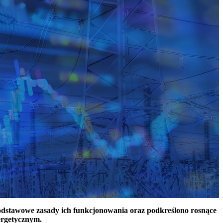
podstawowe zasady ich funkcjonowania oraz podkreślono rosnące
ergetycznym.