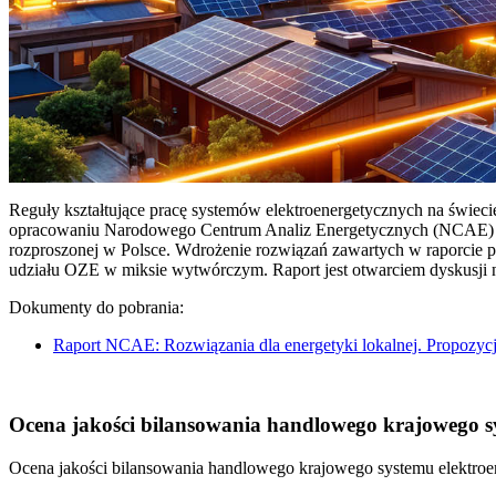
Reguły kształtujące pracę systemów elektroenergetycznych na świec
opracowaniu Narodowego Centrum Analiz Energetycznych (NCAE) pt. 
rozproszonej w Polsce. Wdrożenie rozwiązań zawartych w raporcie 
udziału OZE w miksie wytwórczym. Raport jest otwarciem dyskusji
Dokumenty do pobrania:
Raport NCAE: Rozwiązania dla energetyki lokalnej. Propozycj
Ocena jakości bilansowania handlowego krajowego sys
Ocena jakości bilansowania handlowego krajowego systemu elektroen