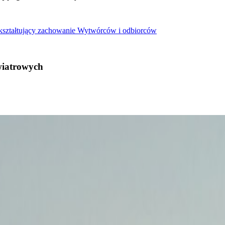
 kształtujący zachowanie Wytwórców i odbiorców
wiatrowych