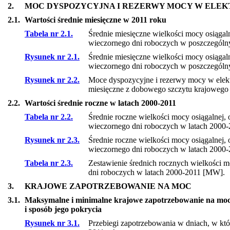
2.
MOC DYSPOZYCYJNA I REZERWY MOCY W ELE
2.1.
Wartości średnie miesięczne w 2011 roku
Tabela nr 2.1.
Średnie miesięczne wielkości mocy osiąga
wieczornego dni roboczych w poszczególn
Rysunek nr 2.1.
Średnie miesięczne wielkości mocy osiąga
wieczornego dni roboczych w poszczególny
Rysunek nr 2.2.
Moce dyspozycyjne i rezerwy mocy w elekt
miesięczne z dobowego szczytu krajowego
2.2.
Wartości średnie roczne w latach 2000-2011
Tabela nr 2.2.
Średnie roczne wielkości mocy osiągalnej
wieczornego dni roboczych w latach 2000
Rysunek nr 2.3.
Średnie roczne wielkości mocy osiągalnej
wieczornego dni roboczych w latach 2000-
Tabela nr 2.3.
Zestawienie średnich rocznych wielkości m
dni roboczych w latach 2000-2011 [MW].
3.
KRAJOWE ZAPOTRZEBOWANIE NA MOC
3.1.
Maksymalne i minimalne krajowe zapotrzebowanie na moc
i sposób jego pokrycia
Rysunek nr 3.1.
Przebiegi zapotrzebowania w dniach, w kt