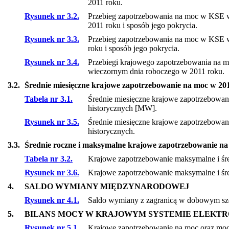
2011 roku.
Rysunek nr 3.2.
Przebieg zapotrzebowania na moc w KSE w
2011 roku i sposób jego pokrycia.
Rysunek nr 3.3.
Przebieg zapotrzebowania na moc w KSE w
roku i sposób jego pokrycia.
Rysunek nr 3.4.
Przebiegi krajowego zapotrzebowania na 
wieczornym dnia roboczego w 2011 roku.
3.2.
Średnie miesięczne krajowe zapotrzebowanie na moc w 201
Tabela nr 3.1.
Średnie miesięczne krajowe zapotrzebowan
historycznych [MW].
Rysunek nr 3.5.
Średnie miesięczne krajowe zapotrzebowan
historycznych.
3.3.
Średnie roczne i maksymalne krajowe zapotrzebowanie na
Tabela nr 3.2.
Krajowe zapotrzebowanie maksymalne i śr
Rysunek nr 3.6.
Krajowe zapotrzebowanie maksymalne i śre
4.
SALDO WYMIANY MIĘDZYNARODOWEJ
Rysunek nr 4.1.
Saldo wymiany z zagranicą w dobowym szc
5.
BILANS MOCY W KRAJOWYM SYSTEMIE ELEK
Rysunek nr 5.1.
Krajowe zapotrzebowanie na moc oraz mo