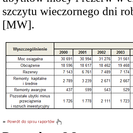
szczytu wieczornego dni r
[MW].