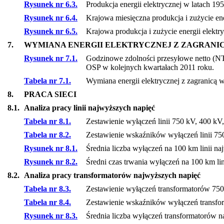
Rysunek nr 6.3.
Produkcja energii elektrycznej w latach 19
Rysunek nr 6.4.
Krajowa miesięczna produkcja i zużycie ene
Rysunek nr 6.5.
Krajowa produkcja i zużycie energii elektr
7.
WYMIANA ENERGII ELEKTRYCZNEJ Z ZAGRANI
Rysunek nr 7.1.
Godzinowe zdolności przesyłowe netto (N
OSP w kolejnych kwartałach 2011 roku.
Tabela nr 7.1.
Wymiana energii elektrycznej z zagranicą 
8.
PRACA SIECI
8.1.
Analiza pracy linii najwyższych napięć
Tabela nr 8.1.
Zestawienie wyłączeń linii 750 kV, 400 kV
Tabela nr 8.2.
Zestawienie wskaźników wyłączeń linii 75
Rysunek nr 8.1.
Średnia liczba wyłączeń na 100 km linii n
Rysunek nr 8.2.
Średni czas trwania wyłączeń na 100 km li
8.2.
Analiza pracy transformatorów najwyższych napięć
Tabela nr 8.3.
Zestawienie wyłączeń transformatorów 750
Tabela nr 8.4.
Zestawienie wskaźników wyłączeń transfo
Rysunek nr 8.3.
Średnia liczba wyłączeń transformatorów n