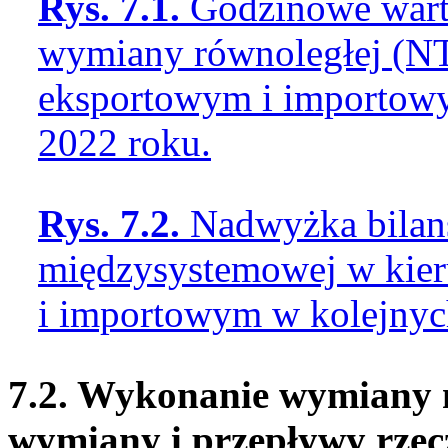
Rys. 7.1.
Godzinowe wart
wymiany równoległej (N
eksportowym i importowy
2022 roku.
Rys. 7.2.
Nadwyżka bilan
międzysystemowej w kie
i importowym w kolejnyc
7.2. Wykonanie wymiany 
wymiany i przepływy rzec