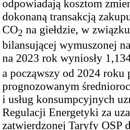
odpowiadają kosztom zmie
dokonaną transakcją zakupu
CO
na giełdzie, w związku
2
bilansującej wymuszonej n
na 2023 rok wyniosły 1,13
a począwszy od 2024 roku p
prognozowanym średnioro
i usług konsumpcyjnych uz
Regulacji Energetyki za u
zatwierdzonej Taryfy OSP 