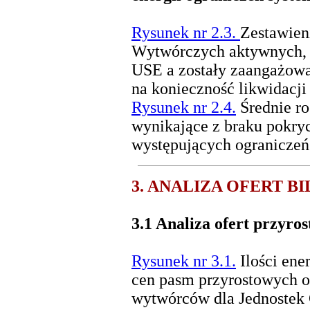
Rysunek nr 2.3.
Zestawieni
Wytwórczych aktywnych, d
USE a zostały zaangażowa
na konieczność likwidacj
Rysunek nr 2.4.
Średnie ro
wynikające z braku pokry
występujących ograniczeń
3. ANALIZA OFERT B
3.1
Analiza ofert przyro
Rysunek nr 3.1.
Ilości ene
cen pasm przyrostowych of
wytwórców dla Jednostek