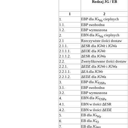
Rodzaj JG / EB
1
2
EBP dla JG
cieplnych
1.
Wa
1.1.
EBP swobodna
1.2.
EBP wymuszona
EBN dla JG
cieplnych
2.
Wa
2.1
Rzeczywiste ilości dostaw
2.1.1.
∆
ESR dla JGWr i JGWa
2.1.1.1.
∆
EOE dla JGWr
2.1.1.2.
∆
ESR dla JGWa
2.2.
Zweryfikowane ilości dostaw
2.2.1.
∆
EDZ dla JGWr i JGWa
2.2.1.1.
∆
EA dla JGWr
2.2.1.2.
∆
EDZ dla JGWa
EBP dla JG
3.
OSPa
3.1.
EBP swobodna
3.2.
EBP wymuszona
EBN dla JG
4.
OSPa
4.1.
EBN w ilości
∆
ESR
4.2.
EBN w ilości
∆
EDZ
EB dla JG
5.
Wp
EB dla JG
6.
O
EB dla JG
7.
BIL