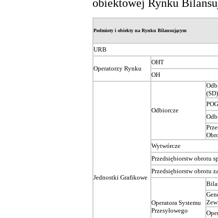
obiektowej Rynku Bilansu
Podmioty i obiekty na Rynku Bilansującym
URB
OHT
Operatorzy Rynku
OH
Odbi
(SD)
PO
Odbiorcze
Odb
Prze
Obr
Wytwórcze
Przedsiębiorstw obrotu s
Przedsiębiorstw obrotu 
Jednostki Grafikowe
Bila
Gene
Zew
Operatora Systemu
Przesyłowego
Oper