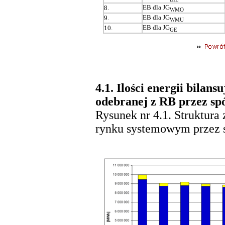
EB dla JG
8.
WMO
EB dla JG
9.
WMU
EB dla JG
10.
GE
4.1. Ilości energii bilans
odebranej z RB przez sp
Rysunek nr 4.1. Struktura
rynku systemowym przez s