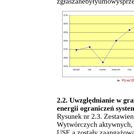
zgłaszanebyłyumowysprze
2.2. Uwzględnianie w gr
energii ograniczeń syst
Rysunek nr 2.3. Zestawieni
Wytwórczych aktywnych, d
USE a zostały zaangażowa