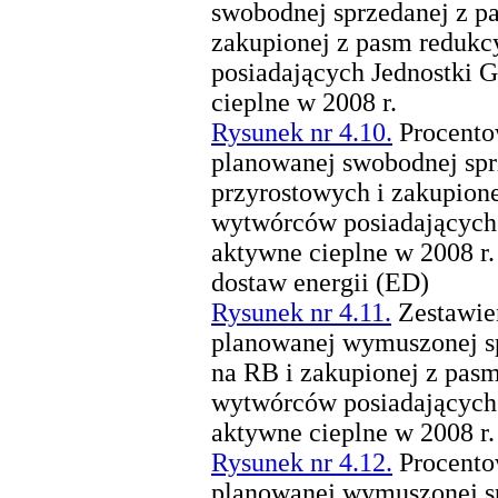
swobodnej sprzedanej z p
zakupionej z pasm reduk
posiadających Jednostki
cieplne w 2008 r.
Rysunek nr 4.10.
Procentow
planowanej swobodnej spr
przyrostowych i zakupion
wytwórców posiadających
aktywne cieplne w 2008 r.
dostaw energii (ED)
Rysunek nr 4.11.
Zestawien
planowanej wymuszonej s
na RB i zakupionej z pas
wytwórców posiadających
aktywne cieplne w 2008 r.
Rysunek nr 4.12.
Procentow
planowanej wymuszonej s