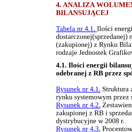
4. ANALIZA WOLUME
BILANSUJĄCEJ
Tabela nr 4.1.
Ilości energ
dostarczonej(sprzedanej) 
(zakupionej) z Rynku Bil
rodzaje Jednostek Grafiko
4.1.
Ilości energii bilans
odebranej z RB przez sp
Rysunek nr 4.1.
Struktura 
rynku systemowym przez s
Rysunek nr 4.2.
Zestawieni
zakupionej z RB i sprzeda
dystrybucyjne w 2008 r.
Rysunek nr 4.3.
Procentowy