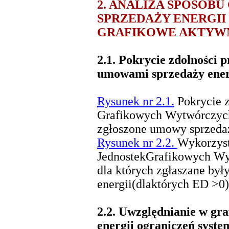
2. ANALIZA SPOSOB
SPRZEDAŻY ENERGII 
GRAFIKOWE AKTYWN
2.1.
Pokrycie zdolności 
umowami sprzedaży energ
Rysunek nr 2.1.
Pokrycie z
Grafikowych Wytwórczych
zgłoszone umowy sprzedaż
Rysunek nr 2.2.
Wykorzyst
JednostekGrafikowych Wy
dla których zgłaszane by
energii(dlaktórych ED >0)
2.2.
Uwzględnianie w gr
energii ograniczeń syst