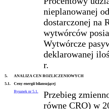
Procentowy udział
nieplanowanej od
dostarczonej na 
wytwórców posia
Wytwórcze pasyw
deklarowanej ilo
r.
5.
ANALIZA CEN ROZLICZENIOWYCH
5.1.
Ceny energii bilansującej
Rysunek nr 5.1.
Przebieg zmienn
równe CRO) w 20