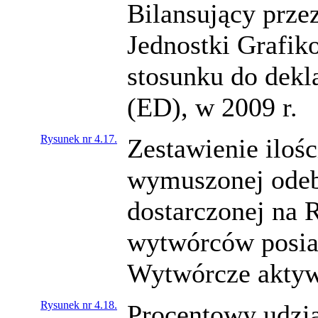
Bilansujący prz
Jednostki Grafi
stosunku do dekl
(ED), w 2009 r.
Rysunek nr 4.17.
Zestawienie ilośc
wymuszonej odebr
dostarczonej na 
wytwórców posia
Wytwórcze aktywn
Rysunek nr 4.18.
Procentowy udział