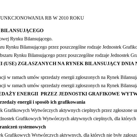
UNKCJONOWANIA RB W 2010 ROKU
 BILANSUJĄCEGO
towej Rynku Bilansującego.
szaru Rynku Bilansującego przez poszczególne rodzaje Jednostek Grafi
o obszaru Rynku Bilansującego przez poszczególne rodzaje Jednostek G
 (USE) ZGŁASZANYCH NA RYNEK BILANSUJĄCY DNIA N
ealizacji w ramach umów sprzedaży energii zgłoszonych na Rynek Bilan
ealizacji w ramach umów sprzedaży energii zgłoszonych na Rynek Bilans
EDAŻY ENERGII PRZEZ JEDNOSTKI GRAFIKOWE WYT
edaży energii i sposób ich grafikowania
tek Grafikowych Wytwórczych aktywnych cieplnych przez zgłoszone u
dnostek Grafikowych Wytwórczych aktywnych cieplnych, dla których 
graniczeń systemowych
ostek Grafikowych Wytwórczych aktywnych, dla których nie były zgło