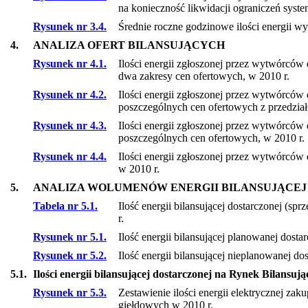
na konieczność likwidacji ograniczeń syst
Rysunek nr 3.4.
Średnie roczne godzinowe ilości energii 
4.
ANALIZA OFERT BILANSUJĄCYCH
Rysunek nr 4.1.
Ilości energii zgłoszonej przez wytwórcó
dwa zakresy cen ofertowych, w 2010 r.
Rysunek nr 4.2.
Ilości energii zgłoszonej przez wytwórcó
poszczególnych cen ofertowych z przedzia
Rysunek nr 4.3.
Ilości energii zgłoszonej przez wytwórcó
poszczególnych cen ofertowych, w 2010 r.
Rysunek nr 4.4.
Ilości energii zgłoszonej przez wytwórcó
w 2010 r.
5.
ANALIZA WOLUMENÓW ENERGII BILANSUJĄCEJ
Tabela nr 5.1.
Ilość energii bilansującej dostarczonej (s
r.
Rysunek nr 5.1.
Ilość energii bilansującej planowanej dos
Rysunek nr 5.2.
Ilość energii bilansującej nieplanowanej d
5.1.
Ilości energii bilansującej dostarczonej na Rynek Bilansu
Rysunek nr 5.3.
Zestawienie ilości energii elektrycznej za
giełdowych w 2010 r.