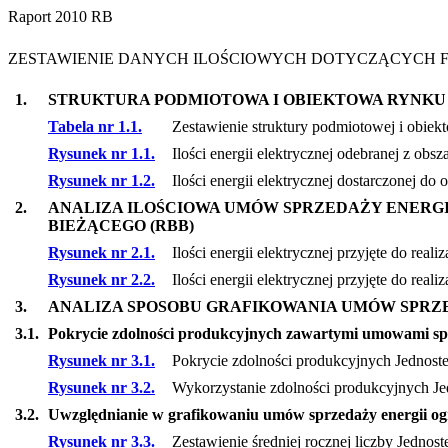
Raport 2010 RB
ZESTAWIENIE DANYCH ILOŚCIOWYCH DOTYCZĄCYCH F
1.
STRUKTURA PODMIOTOWA I OBIEKTOWA RYNKU
Tabela nr 1.1.
Zestawienie struktury podmiotowej i obiek
Rysunek nr 1.1.
Ilości energii elektrycznej odebranej z ob
Rysunek nr 1.2.
Ilości energii elektrycznej dostarczonej d
2.
ANALIZA ILOŚCIOWA UMÓW SPRZEDAŻY ENERGII
BIEŻĄCEGO (RBB)
Rysunek nr 2.1.
Ilości energii elektrycznej przyjęte do r
Rysunek nr 2.2.
Ilości energii elektrycznej przyjęte do r
3.
ANALIZA SPOSOBU GRAFIKOWANIA UMÓW SPRZ
3.1.
Pokrycie zdolności produkcyjnych zawartymi umowami sprz
Rysunek nr 3.1.
Pokrycie zdolności produkcyjnych Jednos
Rysunek nr 3.2.
Wykorzystanie zdolności produkcyjnych Je
3.2.
Uwzględnianie w grafikowaniu umów sprzedaży energii o
Rysunek nr 3.3.
Zestawienie średniej rocznej liczby Jedn