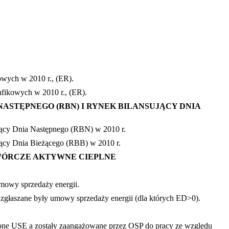
kowych w 2010 r., (ER).
rafikowych w 2010 r., (ER).
ASTĘPNEGO (RBN) I RYNEK BILANSUJĄCY DNIA
sujący Dnia Następnego (RBN) w 2010 r.
ujący Dnia Bieżącego (RBB) w 2010 r.
WÓRCZE AKTYWNE CIEPLNE
mowy sprzedaży energii.
zgłaszane były umowy sprzedaży energii (dla których ED>0).
szone USE a zostały zaangażowane przez OSP do pracy ze względu