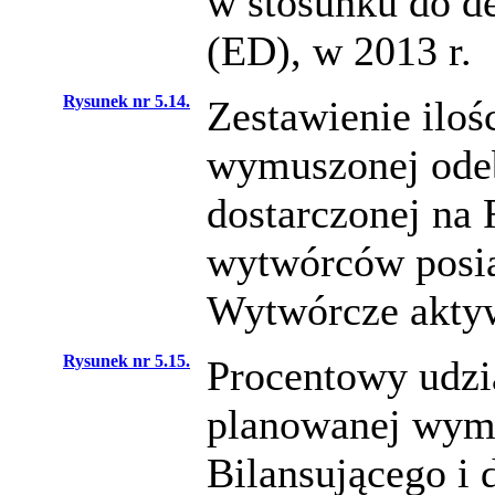
w stosunku do de
(ED), w 2013 r.
Rysunek nr 5.14.
Zestawienie iloś
wymuszonej odeb
dostarczonej na 
wytwórców posia
Wytwórcze aktyw
Rysunek nr 5.15.
Procentowy udział
planowanej wymu
Bilansującego i 