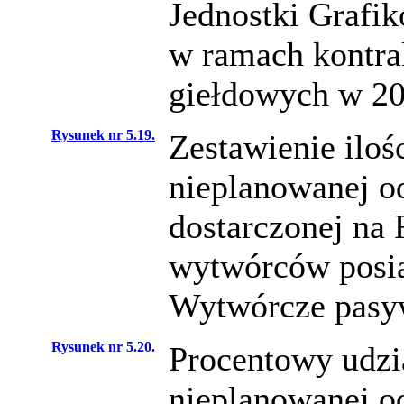
Jednostki Grafi
w ramach kontra
giełdowych w 20
Rysunek nr 5.19.
Zestawienie ilośc
nieplanowanej o
dostarczonej na 
wytwórców posia
Wytwórcze pasyw
Rysunek nr 5.20.
Procentowy udział
nieplanowanej o