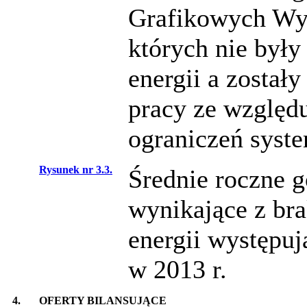
Grafikowych Wy
których nie był
energii a zosta
pracy ze względu
ograniczeń syst
Rysunek nr 3.3.
Średnie roczne g
wynikające z br
energii występu
w 2013 r.
4.
OFERTY BILANSUJĄCE