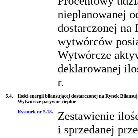
Procentowy udział
nieplanowanej o
dostarczonej na 
wytwórców posia
Wytwórcze aktyw
deklarowanej ilo
r.
5.4.
Ilości energii bilansującej dostarczonej na Rynek Bilans
Wytwórcze pasywne cieplne
Rysunek nr 5.18.
Zestawienie iloś
i sprzedanej pr