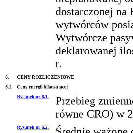
dostarczonej na 
wytwórców posia
Wytwórcze pasyw
deklarowanej ilo
r.
6.
CENY ROZLICZENIOWE
6.1.
Ceny energii bilansującej
Rysunek nr 6.1.
Przebieg zmien
równe CRO) w 2
Rysunek nr 6.2.
Średnie ważone c