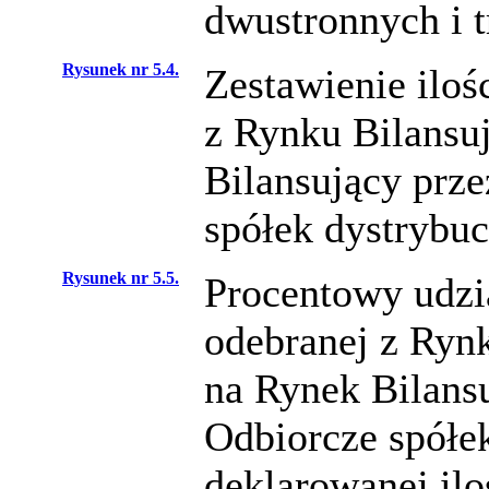
dwustronnych i t
Rysunek nr 5.4.
Zestawienie ilośc
z Rynku Bilansuj
Bilansujący prz
spółek dystrybuc
Rysunek nr 5.5.
Procentowy udział
odebranej z Rynk
na Rynek Bilans
Odbiorcze spółe
deklarowanej ilo