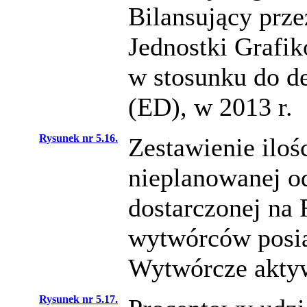
Bilansujący prz
Jednostki Grafi
w stosunku do de
(ED), w 2013 r.
Rysunek nr 5.16.
Zestawienie ilośc
nieplanowanej o
dostarczonej na 
wytwórców posia
Wytwórcze aktyw
Rysunek nr 5.17.