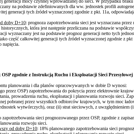
ej generacji mocy czynnej wprowadzanej do sieci. W przypadku brak
czany na podstawie zdefiniowanych dla ww. jednostek profili autogener
ej generacji tych źródeł wyznaczonej zgodnie z pkt. 11a, odpowiadają
 od doby D+10
: prognoza zapotrzebowania sieci jest wyznaczana prze
istorycznych, która jest następnie przeliczana na podstawie współczy
cji wyznaczany jest na podstawie prognoz generacji netto tych jednoste
ako część całkowitej generacji tych źródeł wyznaczonej zgodnie z pk
o napięcia.
P zgodnie z Instrukcją Ruchu i Eksploatacji Sieci Przesyłowej
ontu planowania i dla planów opracowywanych w dobie D wynosi:
o przez OSP) zapotrzebowania do pokrycia przez elektrownie kraj
tania, prowadzenia ruchu, eksploatacji i planowania rozwoju sieci. Za
zynnej pobranej przez wszystkich odbiorców krajowych, w tym moc ł
 jednostek wytwórczych), oraz (ii) strat sieciowych, z uwzględnieniem 
zapotrzebowania sieci prognozowanego przez OSP, zgodnie z zapisami 
planowania rozwoju sieci.
ąwszy od doby D+10
: 18% planowanego zapotrzebowania sieci prognozo
tania, prowadzenia ruchu, eksploatacji i planowania rozwoju sieci.