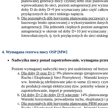
planowanej generacji mocy czynnej netto oraz planowan
wprowadzanej do sieci, poziom autogeneracji jest wyzna
doby D do doby D+9 jest wyznaczany jako część całkowit
przyłączonych do sieci niskiego napięcia.
Dla pozostałych dób horyzontu planowania począwszy
bazowego brutto opracowanej z wykorzystaniem danych h
autogeneracji. Dla jednostek cieplnych poziom autogenera
autogeneracji w okresie od doby D+10 jest wyznaczany j
fotowoltaicznych, tj. tych przyłączonych do sieci niskieg
4. Wymagana rezerwa mocy OSP [MW]
Nadwyżka mocy ponad zapotrzebowanie, wymagana przez OS
Poziom wymaganej nadwyżki mocy jest uzależniony od horyz
Dla doby D oraz D+1
: 9% planowanego (prognozowaneg
Ruchu i Eksploatacji Sieci Przesyłowej - Warunki korzys
ww. Instrukcją zdefiniowane jako to suma: (i) mocy c
do produkcji energii elektrycznej (tzw. potrzeby własne
zapotrzebowanie, import je pomniejsza).
Od doby D+2 do doby D+9 włącznie
: 14% planowanego 
Warunki korzystania, prowadzenia ruchu, eksploatacji i 
Dla pozostałych dób horyzontu planowania PBM pocz
Ruchu i Eksploatacji Sieci Przesyłowej - Warunki korzys