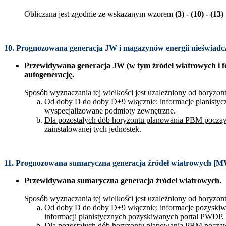
Obliczana jest zgodnie ze wskazanym wzorem
(3) - (10) - (13)
10. Prognozowana generacja JW i magazynów energii nieświad
Przewidywana generacja JW (w tym źródeł wiatrowych i fo
autogenerację.
Sposób wyznaczania tej wielkości jest uzależniony od horyzo
Od doby D do doby D+9 włącznie
: informacje planisty
wyspecjalizowane podmioty zewnętrzne.
Dla pozostałych dób horyzontu planowania PBM pocz
zainstalowanej tych jednostek.
11. Prognozowana sumaryczna generacja źródeł wiatrowych [
Przewidywana sumaryczna generacja źródeł wiatrowych.
Sposób wyznaczania tej wielkości jest uzależniony od horyzo
Od doby D do doby D+9 włącznie
: informacje pozyski
informacji planistycznych pozyskiwanych portal PWDP
Dla pozostałych dób horyzontu planowania PBM pocz