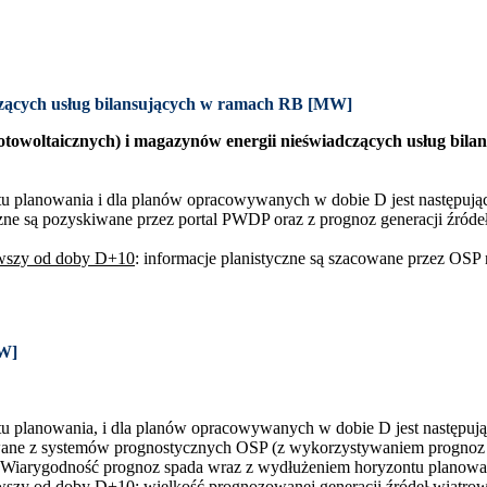
czących usług bilansujących w ramach RB [MW]
towoltaicznych) i magazynów energii nieświadczących usług bila
ntu planowania i dla planów opracowywanych w dobie D jest następują
czne są pozyskiwane przez portal PWDP oraz z prognoz generacji źróde
ąwszy od doby D+10
: informacje planistyczne są szacowane przez OSP
MW]
ntu planowania, i dla planów opracowywanych w dobie D jest następują
wane z systemów prognostycznych OSP (z wykorzystywaniem prognoz 
. Wiarygodność prognoz spada wraz z wydłużeniem horyzontu planowa
ąwszy od doby D+10
: wielkość prognozowanej generacji źródeł wiatro