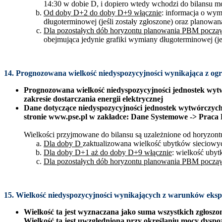
14:30 w dobie D, i dopiero wtedy wchodzi do bilansu 
Od doby D+2 do doby D+9 włącznie
: informacja o wy
długoterminowej (jeśli zostały zgłoszone) oraz plano
Dla pozostałych dób horyzontu planowania PBM pocz
obejmująca jedynie grafiki wymiany długoterminowej (jeś
14. Prognozowana wielkość niedyspozycyjności wynikająca z ogra
Prognozowana wielkość niedyspozycyjności jednostek wytwó
zakresie dostarczania energii elektrycznej
Dane dotyczące niedyspozycyjności jednostek wytwórczych 
stronie www.pse.pl w zakładce: Dane Systemowe -> Praca 
Wielkości przyjmowane do bilansu są uzależnione od horyzon
Dla doby D
zaktualizowana wielkość ubytków sieciow
Dla doby D+1 aż do doby D+9 włącznie
: wielkość uby
Dla pozostałych dób horyzontu planowania PBM pocz
15. Wielkość niedyspozycyjności wynikających z warunków eksp
Wielkość ta jest wyznaczana jako suma wszystkich zgłosz
Wielkość ta jest uwzględniona przy określaniu mocy dysp