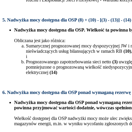
5. Nadwyżka mocy dostępna dla OSP (8) + (10) - [(3) - (13)] - (1
Nadwyżka mocy dostępna dla OSP. Wielkość ta powinna b
Obliczana jest jako różnica:
Sumarycznej prognozowanej mocy dyspozycyjnej JW i m
nieświadczących usług bilansujących w ramach RB
(10)
i
Prognozowanego zapotrzebowania sieci netto
(3)
uwzglę
pomniejszone o prognozowaną wielkość niedyspozycyjnośc
elektrycznej
(14)
6. Nadwyżka mocy dostępna dla OSP ponad wymaganą rezerwę m
Nadwyżka mocy dostępna dla OSP ponad wymaganą rezerwę 
powinna przyjmować wartości dodatnie, wówczas spełnio
Wielkość dostępnej dla OSP nadwyżki mocy może ulec zwięks
magazynów energii, m.in. w wyniku wycofaniu zgłoszonych d