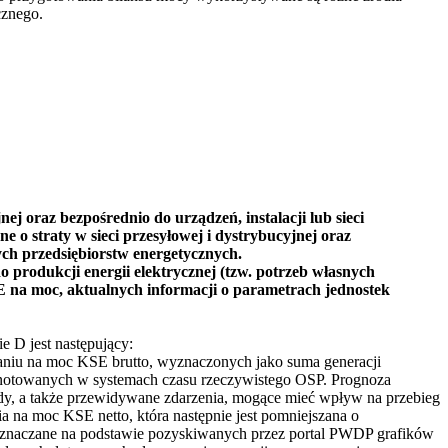
cznego.
j oraz bezpośrednio do urządzeń, instalacji lub sieci
 o straty w sieci przesyłowej i dystrybucyjnej oraz
ych przedsiębiorstw energetycznych.
 produkcji energii elektrycznej (tzw. potrzeb własnych
E na moc, aktualnych informacji o parametrach jednostek
 D jest następujący:
waniu na moc KSE brutto, wyznaczonych jako suma generacji
notowanych w systemach czasu rzeczywistego OSP. Prognoza
gody, a także przewidywane zdarzenia, mogące mieć wpływ na przebieg
 na moc KSE netto, która następnie jest pomniejszana o
wyznaczane na podstawie pozyskiwanych przez portal PWDP grafików