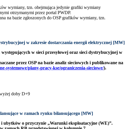
ków wymiany, tzn. obejmująca jedynie grafiki wymiany
danymi otrzymanymi przez portal PWDP.
ana na bazie zgłoszonych do OSP grafików wymiany, tzn.
strybucyjnej w zakresie dostarczania energii elektrycznej [MW]
ystępujących w sieci przesyłowej oraz sieci dystrybucyjnej w
naczane przez OSP na bazie analiz sieciowych i publikowane na
ne-systemowe/plany-pracy-kse/ograniczenia-sieciowe/
).
owyżej doby D+9
bilansujące w ramach rynku bilansującego [MW]
w i ubytków o przyczynie „Warunki eksploatacyjne (WE)”.
e w ramach RB przedstawionej w kolumnie 7.