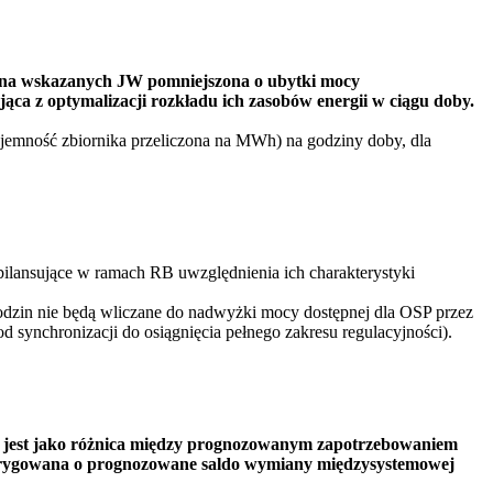
alna wskazanych JW pomniejszona o ubytki mocy
ca z optymalizacji rozkładu ich zasobów energii w ciągu doby.
jemność zbiornika przeliczona na MWh) na godziny doby, dla
ilansujące w ramach RB uwzględnienia ich charakterystyki
odzin nie będą wliczane do nadwyżki mocy dostępnej dla OSP przez
d synchronizacji do osiągnięcia pełnego zakresu regulacyjności).
a jest jako różnica między prognozowanym zapotrzebowaniem
skorygowana o prognozowane saldo wymiany międzysystemowej