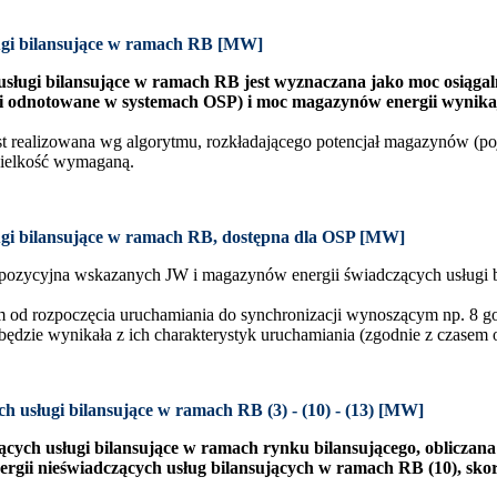
ugi bilansujące w ramach RB [MW]
sługi bilansujące w ramach RB jest wyznaczana jako moc osiąg
 i odnotowane w systemach OSP) i moc magazynów energii wynikają
 realizowana wg algorytmu, rozkładającego potencjał magazynów (po
wielkość wymaganą.
ugi bilansujące w ramach RB, dostępna dla OSP [MW]
pozycyjna wskazanych JW i magazynów energii świadczących usługi b
em od rozpoczęcia uruchamiania do synchronizacji wynoszącym np. 8 g
ędzie wynikała z ich charakterystyk uruchamiania (zgodnie z czasem o
 usługi bilansujące w ramach RB (3) - (10) - (13) [MW]
cych usługi bilansujące w ramach rynku bilansującego, obliczan
nergii nieświadczących usług bilansujących w ramach RB (10), 