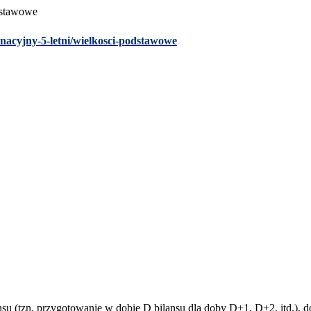
odstawowe
nacyjny-5-letni/wielkosci-podstawowe
u (tzn. przygotowanie w dobie D bilansu dla doby D+1, D+2, itd.), 