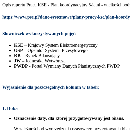
Opis raportu Praca KSE - Plan koordynacyjny 5-letni - wielkości p
https://www.pse.pl/dane-systemowe/plany-pracy-kse/plan-koordy
Słowniczek wykorzystywanych pojęć:
KSE
– Krajowy System Elektroenergetyczny
OSP
– Operator Systemu Przesyłowego
RB
– Rynek Bilansujący
JW
– Jednostka Wytwórcza
PWDP
- Portal Wymiany Danych Planistycznych PWDP
Wyjaśnienie dla poszczególnych kolumn w tabeli:
1. Doba
Oznaczenie daty, dla której przygotowywany jest bilans.
W zależności od wyprzedzenia czasowego przygotowania bilans