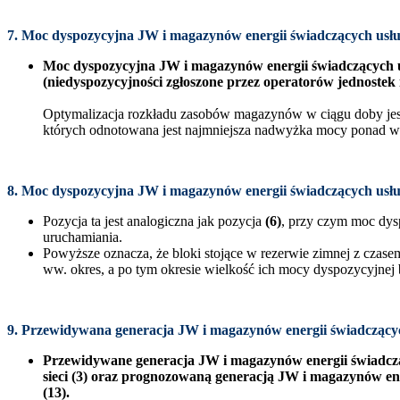
7. Moc dyspozycyjna JW i magazynów energii świadczących usł
Moc dyspozycyjna JW i magazynów energii świadczących u
(niedyspozycyjności zgłoszone przez operatorów jednostek
Optymalizacja rozkładu zasobów magazynów w ciągu doby jest
których odnotowana jest najmniejsza nadwyżka mocy ponad 
8. Moc dyspozycyjna JW i magazynów energii świadczących usł
Pozycja ta jest analogiczna jak pozycja
(6)
, przy czym moc dys
uruchamiania.
Powyższe oznacza, że bloki stojące w rezerwie zimnej z czas
ww. okres, a po tym okresie wielkość ich mocy dyspozycyjnej b
9. Przewidywana generacja JW i magazynów energii świadczących
Przewidywane generacja JW i magazynów energii świadczą
sieci (3) oraz prognozowaną generacją JW i magazynów e
(13).