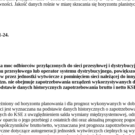
wności. Jakość danych rośnie w miarę skracania się horyzontu planisty
-24.
moc odbiorców przyłączonych do sieci przesyłowej i dystrybucyjne
u przesyłowego lub operator systemu dystrybucyjnego, powiększone
 przez jednostki wytwórcze z pominięciem sieci należącej do inn
, tzn. nie obejmuje zapotrzebowania urządzeń wykorzystywanych do
odstawie danych historycznych zapotrzebowania brutto i netto KS
eżniony od horyzontu planowania i dla prognoz wykonywanych w dobie
eci jest wyznaczana na podstawie danych historycznych o zapotrzebo
nych do KSE z uwzględnieniem salda wymiany międzysystemowej, od
w oparciu o jego przebiegi z ostatnich dni oraz aktualną prognozę po
spółczynników brutto/netto, wyznaczana jest prognoza zapotrzebowania
tyczne dotyczące autogeneracji jednostek wytwórczych cieplnych są 