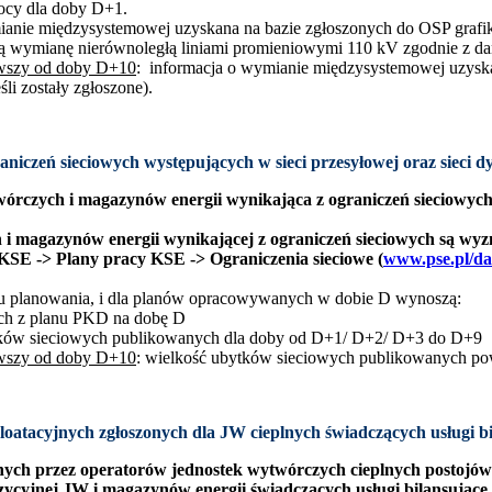
mocy dla doby D+1.
mianie międzysystemowej uzyskana na bazie zgłoszonych do OSP grafi
waną wymianę nierównoległą liniami promieniowymi 110 kV zgodnie z 
ąwszy od doby D+10
: informacja o wymianie międzysystemowej uzysk
li zostały zgłoszone).
niczeń sieciowych występujących w sieci przesyłowej oraz sieci dy
rczych i magazynów energii wynikająca z ograniczeń sieciowych w
i magazynów energii wynikającej z ograniczeń sieciowych są wyz
KSE -> Plany pracy KSE -> Ograniczenia sieciowe (
www.pse.pl/da
tu planowania, i dla planów opracowywanych w dobie D wynoszą:
ych z planu PKD na dobę D
tków sieciowych publikowanych dla doby od D+1/ D+2/ D+3 do D+9
ąwszy od doby D+10
: wielkość ubytków sieciowych publikowanych p
loatacyjnych zgłoszonych dla JW cieplnych świadczących usługi 
onych przez operatorów jednostek wytwórczych cieplnych postojó
ozycyjnej JW i magazynów energii świadczących usługi bilansując