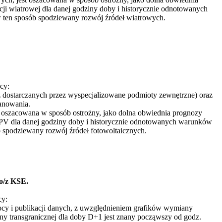
ji wiatrowej dla danej godziny doby i historycznie odnotowanych
ten sposób spodziewany rozwój źródeł wiatrowych.
cy:
dostarczanych przez wyspecjalizowane podmioty zewnętrzne) oraz
anowania.
st oszacowana w sposób ostrożny, jako dolna obwiednia prognozy
ł PV dla danej godziny doby i historycznie odnotowanych warunków
spodziewany rozwój źródeł fotowoltaicznych.
o/z KSE.
cy:
mocy i publikacji danych, z uwzględnieniem grafików wymiany
y transgranicznej dla doby D+1 jest znany począwszy od godz.