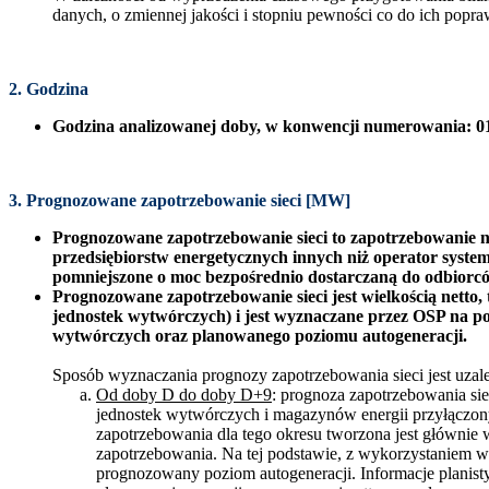
danych, o zmiennej jakości i stopniu pewności co do ich popra
2. Godzina
Godzina analizowanej doby, w konwencji numerowania: 01
3. Prognozowane zapotrzebowanie sieci [MW]
Prognozowane zapotrzebowanie sieci to zapotrzebowanie na 
przedsiębiorstw energetycznych innych niż operator system
pomniejszone o moc bezpośrednio dostarczaną do odbiorców
Prognozowane zapotrzebowanie sieci jest wielkością netto
jednostek wytwórczych) i jest wyznaczane przez OSP na p
wytwórczych oraz planowanego poziomu autogeneracji.
Sposób wyznaczania prognozy zapotrzebowania sieci jest uzal
Od doby D do doby D+9
: prognoza zapotrzebowania si
jednostek wytwórczych i magazynów energii przyłączo
zapotrzebowania dla tego okresu tworzona jest głównie 
zapotrzebowania. Na tej podstawie, z wykorzystaniem w
prognozowany poziom autogeneracji. Informacje planis