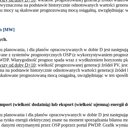
 wyznaczona na podstawie historycznie odnotowanych wartości generac
 mocy są skalowane prognozowaną mocą osiągalną, uwzględniając w 
ch [MW]
ych.
ntu planowania, i dla planów opracowywanych w dobie D jest następują
iwane z systemów prognostycznych OSP (z wykorzystywaniem prognoz 
 PWDP. Wiarygodność prognoz spada wraz z wydłużeniem horyzontu pl
ąwszy od doby D+10
: wielkość prognozowanej generacji źródeł PV, je
na na podstawie historycznie odnotowanych wartości generacji źróde
kalowane prognozowaną mocą osiągalną, uwzględniając w ten sposób 
ort (wielkość dodatnią) lub eksport (wielkość ujemną) energii d
ntu planowania i dla planów opracowywanych w dobie D jest następują
 na rynku energii elektrycznej znane na moment sporządzania bilansu 
z danymi otrzymanymi przez OSP poprzez portal PWDP. Grafik wymian