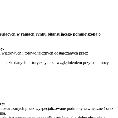
nsujących w ramach rynku bilansującego pomniejszona o
cy:
ł wiatrowych i fotowoltaicznych dostarczanych przez
 na bazie danych historycznych z uwzględnieniem przyrostu mocy
cy:
dostarczanych przez wyspecjalizowane podmioty zewnętrzne ) oraz
nia.
wych, jest oszacowana w sposób ostrożny, jako dolna obwiednia