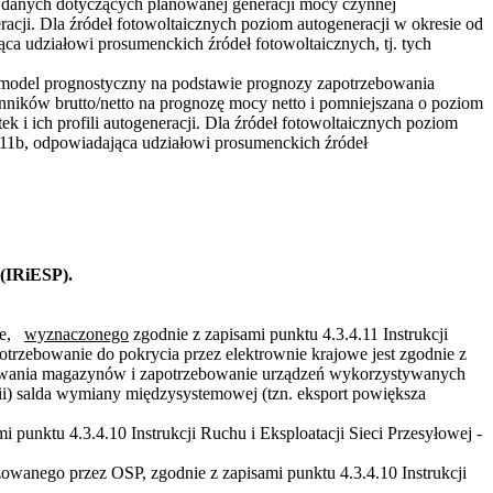
u danych dotyczących planowanej generacji mocy czynnej
acji. Dla źródeł fotowoltaicznych poziom autogeneracji w okresie od
ca udziałowi prosumenckich źródeł fotowoltaicznych, tj. tych
z model prognostyczny na podstawie prognozy zapotrzebowania
nników brutto/netto na prognozę mocy netto i pomniejszana o poziom
k i ich profili autogeneracji. Dla źródeł fotowoltaicznych poziom
t 11b, odpowiadająca udziałowi prosumenckich źródeł
 (IRiESP).
owe,
wyznaczonego
zgodnie z zapisami punktu 4.3.4.11 Instrukcji
potrzebowanie do pokrycia przez elektrownie krajowe jest zgodnie z
adowania magazynów i zapotrzebowanie urządzeń wykorzystywanych
(iii) salda wymiany międzysystemowej (tzn. eksport powiększa
punktu 4.3.4.10 Instrukcji Ruchu i Eksploatacji Sieci Przesyłowej -
wanego przez OSP, zgodnie z zapisami punktu 4.3.4.10 Instrukcji