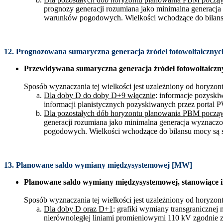
prognozy generacji rozumiana jako minimalna generacja
warunków pogodowych. Wielkości wchodzące do bilansu
12. Prognozowana sumaryczna generacja źródeł fotowoltaiczny
Przewidywana sumaryczna generacja źródeł fotowoltaiczn
Sposób wyznaczania tej wielkości jest uzależniony od horyzo
Dla doby D do doby D+9 włącznie
: informacje pozysk
informacji planistycznych pozyskiwanych przez portal
Dla pozostałych dób horyzontu planowania PBM pocz
generacji rozumiana jako minimalna generacja wyznaczo
pogodowych. Wielkości wchodzące do bilansu mocy są s
13. Planowane saldo wymiany międzysystemowej [MW]
Planowane saldo wymiany międzysystemowej, stanowiące imp
Sposób wyznaczania tej wielkości jest uzależniony od horyzo
Dla doby D oraz D+1
: grafiki wymiany transgranicznej
nierównoległej liniami promieniowymi 110 kV zgodnie 