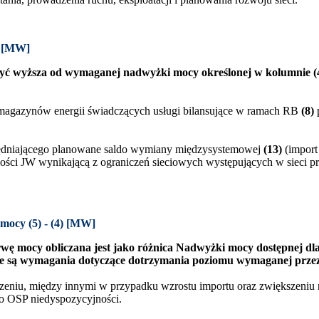
4) [MW]
yć wyższa od wymaganej nadwyżki mocy określonej w kolumnie (
agazynów energii świadczących usługi bilansujące w ramach RB
(8)
,
dniającego planowane saldo wymiany międzysystemowej
(13)
(import
i JW wynikającą z ograniczeń sieciowych występujących w sieci przes
ocy (5) - (4) [MW]
mocy obliczana jest jako różnica Nadwyżki mocy dostępnej dla
ne są wymagania dotyczące dotrzymania poziomu wymaganej prze
zeniu, między innymi w przypadku wzrostu importu oraz zwiększeniu
o OSP niedyspozycyjności.