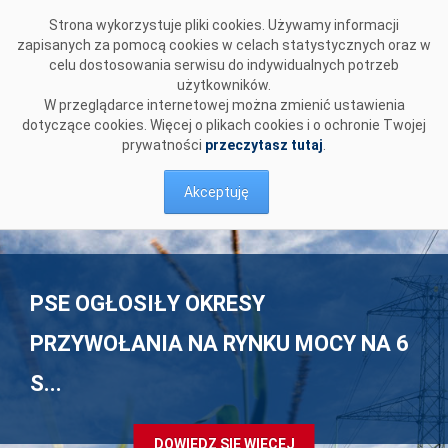
Przejdź do komentarzy
Strona wykorzystuje pliki cookies. Używamy informacji
zapisanych za pomocą cookies w celach statystycznych oraz w
celu dostosowania serwisu do indywidualnych potrzeb
użytkowników.
W przeglądarce internetowej można zmienić ustawienia
dotyczące cookies. Więcej o plikach cookies i o ochronie Twojej
prywatności
przeczytasz tutaj
.
Akceptuję
PSE OGŁOSIŁY OKRESY
KRAJOWY SYSTEM
MAPRE - PREZENTACJA I NAGRANIE
PRZYWOŁANIA NA RYNKU MOCY NA 6
ELEKTROENERGETYCZNY GOTOWY NA
ZE SPOTKANIA
S...
FALĘ UP...
DOWIEDZ SIĘ WIĘCEJ
DOWIEDZ SIĘ WIĘCEJ
DOWIEDZ SIĘ WIĘCEJ