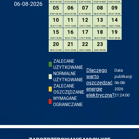
06-08-2026
00:01-01:00
01:01-02:00
02:01-03:00
03:01-04:00
04:01-05:00
05
06
07
08
09
05:01-06:00
06:01-07:00
07:01-08:00
08:01-09:00
09:01-10:00
10
11
12
13
14
10:01-11:00
11:01-12:00
12:01-13:00
13:01-14:00
14:01-15:00
15
16
17
18
19
15:01-16:00
16:01-17:00
17:01-18:00
18:01-19:00
19:01-20:00
20
21
22
23
20:01-21:00
21:01-22:00
22:01-23:00
23:01-00:00
ZALECANE
UŻYTKOWANIE
Dlaczego
Data
NORMALNE
warto
publikacji:
UŻYTKOWANIE
oszczędzać
06-08-
ZALECANE
energię
2026
OSZCZĘDZANIE
elektryczną?
21:24:00
WYMAGANE
OGRANICZANIE