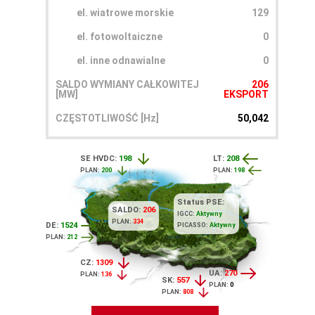
el. wiatrowe morskie
129
el. fotowoltaiczne
0
el. inne odnawialne
0
SALDO WYMIANY CAŁKOWITEJ
206
[MW]
EKSPORT
CZĘSTOTLIWOŚĆ [Hz]
50,042
SE HVDC:
198
LT:
208
PLAN:
200
PLAN:
198
Status PSE:
SALDO:
206
IGCC:
Aktywny
PLAN:
334
DE:
1524
PICASSO:
Aktywny
PLAN:
212
CZ:
1309
UA:
270
PLAN:
136
SK:
557
PLAN:
0
PLAN:
808