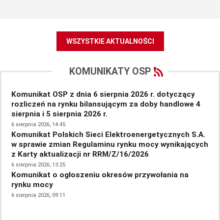
WSZYSTKIE AKTUALNOŚCI
KOMUNIKATY OSP
Komunikat OSP z dnia 6 sierpnia 2026 r. dotyczący
Pr
rozliczeń na rynku bilansującym za doby handlowe 4
sp
sierpnia i 5 sierpnia 2026 r.
5 si
Ko
6 sierpnia 2026, 14:45
Komunikat Polskich Sieci Elektroenergetycznych S.A.
re
w sprawie zmian Regulaminu rynku mocy wynikających
fot
z Karty aktualizacji nr RRM/Z/16/2026
5 si
Ko
6 sierpnia 2026, 13:25
Komunikat o ogłoszeniu okresów przywołania na
re
rynku mocy
dni
6 sierpnia 2026, 09:11
5 si