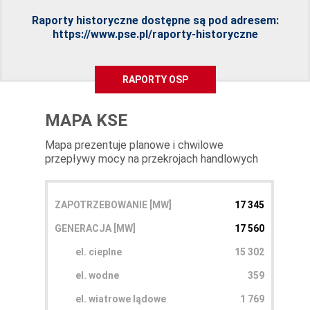
Raporty historyczne dostępne są pod adresem:
https://www.pse.pl/raporty-historyczne
RAPORTY OSP
MAPA KSE
Mapa prezentuje planowe i chwilowe
przepływy mocy na przekrojach handlowych
ZAPOTRZEBOWANIE [MW]
17 345
GENERACJA [MW]
17 560
el. cieplne
15 302
el. wodne
359
el. wiatrowe lądowe
1 769