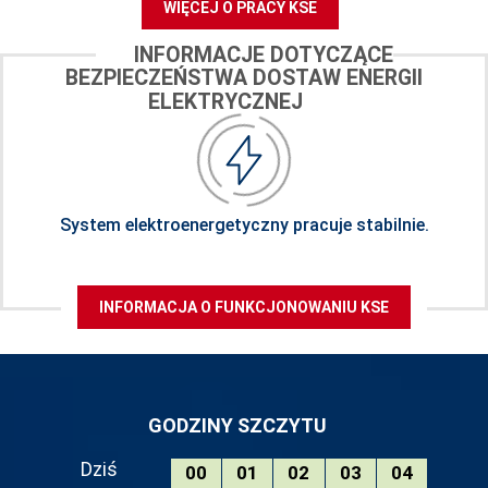
WIĘCEJ O PRACY KSE
INFORMACJE DOTYCZĄCE
BEZPIECZEŃSTWA DOSTAW ENERGII
ELEKTRYCZNEJ
System elektroenergetyczny pracuje stabilnie.
INFORMACJA O FUNKCJONOWANIU KSE
GODZINY SZCZYTU
Dziś
00
01
02
03
04