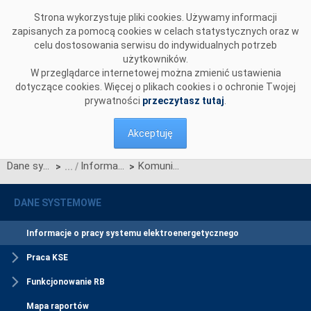
Przejdź do komentarzy
Strona wykorzystuje pliki cookies. Używamy informacji
zapisanych za pomocą cookies w celach statystycznych oraz w
celu dostosowania serwisu do indywidualnych potrzeb
użytkowników.
W przeglądarce internetowej można zmienić ustawienia
dotyczące cookies. Więcej o plikach cookies i o ochronie Twojej
prywatności
przeczytasz tutaj
.
Akceptuję
Dane systemowe
Informacje o pracy systemu elektroenergetycznego
Komunikat o nierynkowym redysponowaniu jednostek wytwórczych Farm Wiatrowych w KSE w dn. 13.07.2024
>
>
DANE SYSTEMOWE
Informacje o pracy systemu elektroenergetycznego
Praca KSE
Funkcjonowanie RB
Mapa raportów