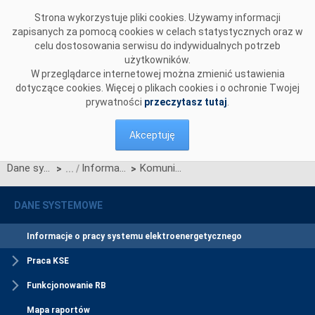
Przejdź do komentarzy
Strona wykorzystuje pliki cookies. Używamy informacji
zapisanych za pomocą cookies w celach statystycznych oraz w
celu dostosowania serwisu do indywidualnych potrzeb
użytkowników.
W przeglądarce internetowej można zmienić ustawienia
dotyczące cookies. Więcej o plikach cookies i o ochronie Twojej
prywatności
przeczytasz tutaj
.
Akceptuję
Dane systemowe
Informacje o pracy systemu elektroenergetycznego
Komunikat o nierynkowym redysponowaniu jednostek wytwórczych Farm Wiatrowych w KSE w dn. 21.09.2024 (aktualizacja)
>
>
DANE SYSTEMOWE
Informacje o pracy systemu elektroenergetycznego
Praca KSE
Funkcjonowanie RB
Mapa raportów