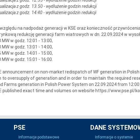
ualizacja z godz. 13.50 - wydłużenie godzin redukcji
ualizacja z godz. 14:40 - wydłużenie godzin redukcji
względu na nadpodaż generacji w KSE oraz konieczność przywrócenia
rynkową redukcję generacji farm wiatrowych w dn. 22.09.2024 w wyso
 MW w godz. 12:01 - 13:00,
 MW w godz. 13:01 - 14:00,
 MW w godz. 14:01 - 15:00,
 MW w godz. 15:01 - 16:00.
 announcement on non-market redispatch of WF generation in Polis
 to oversupply of generation and in order to maintain the required re
d Farms generation in Polish Power System on 22.09.2024 from 12:00 
 published exact time and volumes on website https://www.pse.pl/k
PSE
DANE SYSTEMO
Informacje podstawowe
Informacje o systemie