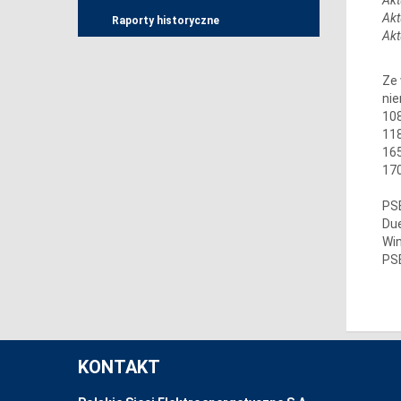
Akt
Raporty historyczne
Akt
Ze 
nie
108
118
165
170
PSE
Due
Win
PSE
KONTAKT