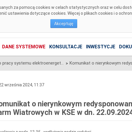
pisanych za pomocą cookies w celach statystycznych oraz w celu dos
ić ustawienia dotyczące cookies. Więcej o plikach cookies i o ochro
Akceptuję
DANE SYSTEMOWE
KONSULTACJE
INWESTYCJE
DOKU
Informacje o pracy systemu elektroenergetycznego
>
2 września 2024, 11:37
omunikat o nierynkowym redysponowan
arm Wiatrowych w KSE w dn. 22.09.2024 
ualizacja z godz. 12.35 - wydłużenie godzin redukcji