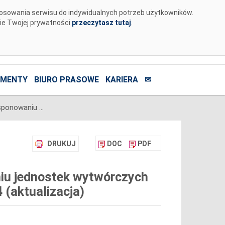
tosowania serwisu do indywidualnych potrzeb użytkowników.
nie Twojej prywatności
przeczytasz tutaj
.
MENTY
BIURO PRASOWE
KARIERA
✉
Komunikat o nierynkowym redysponowaniu jednostek wytwórczych Farm Wiatrowych w KSE w dn. 22.09.2024 (aktualizacja)
DRUKUJ
DOC
PDF
iu jednostek wytwórczych
(aktualizacja)