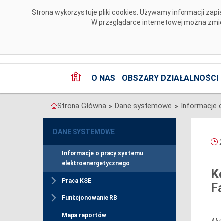
Przejdź do komentarzy
Strona wykorzystuje pliki cookies. Używamy informacji za
W przeglądarce internetowej można zmien
O NAS
OBSZARY DZIAŁALNOŚCI
Strona Główna
Dane systemowe
>
>
DANE SYSTEMOWE
2
Informacje o pracy systemu
elektroenergetycznego
K
Praca KSE
F
Funkcjonowanie RB
Mapa raportów
Akt