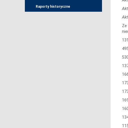
Raporty historyczne
Akt
Akt
Ze 
nie
131
495
530
13
16
17
17
16
16
13
11