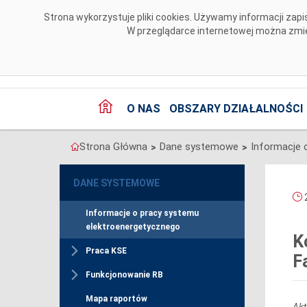
Przejdź do komentarzy
Strona wykorzystuje pliki cookies. Używamy informacji za
W przeglądarce internetowej można zmien
O NAS
OBSZARY DZIAŁALNOŚCI
Strona Główna
Dane systemowe
>
>
DANE SYSTEMOWE
2
Informacje o pracy systemu
elektroenergetycznego
K
Praca KSE
F
Funkcjonowanie RB
Mapa raportów
Akt