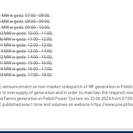
 MW w godz. 07:00 - 08:00,
 MW w godz. 08:00 - 09:00,
 MW w godz. 09:00 - 10:00,
3 MW w godz. 10:00 - 11:00,
6 MW w godz. 11:00 - 12:00,
1 MW w godz. 12:00 - 13:00,
9 MW w godz. 13:00 - 14:00,
2 MW w godz. 14:00 - 15:00,
1 MW w godz. 15:00 - 16:00,
9 MW w godz. 16:00 - 17:00,
3 MW w godz. 17:00 - 18:00.
 announcement on non-market redispatch of WF generation in Polish
 to oversupply of generation and in order to maintain the required re
d Farms generation in Polish Power System on 23.06.2024 from 07:00 
 published exact time and volumes on website https://www.pse.pl/k