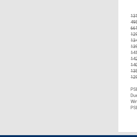
131
495
661
129
134
139
141
142
140
135
129
PSE
Due
Win
PSE