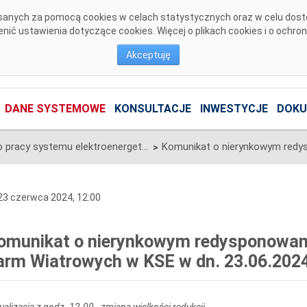
pisanych za pomocą cookies w celach statystycznych oraz w celu dos
ić ustawienia dotyczące cookies. Więcej o plikach cookies i o ochro
Akceptuję
DANE SYSTEMOWE
KONSULTACJE
INWESTYCJE
DOKU
Informacje o pracy systemu elektroenergetycznego
>
3 czerwca 2024, 12:00
omunikat o nierynkowym redysponowan
arm Wiatrowych w KSE w dn. 23.06.2024 
ualizacja z godz. 12.00 - zmiana wielkości redukcji