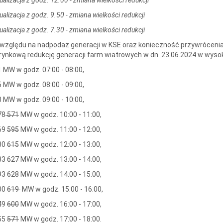
ualizacja z godz. 9.50 - zmiana wielkości redukcji
ualizacja z godz. 7.30 - zmiana wielkości redukcji
względu na nadpodaż generacji w KSE oraz konieczność przywrócenia
rynkową redukcję generacji farm wiatrowych w dn. 23.06.2024 w wyso
 MW w godz. 07:00 - 08:00,
 MW w godz. 08:00 - 09:00,
 MW w godz. 09:00 - 10:00,
78
571
MW w godz. 10:00 - 11:00,
69
595
MW w godz. 11:00 - 12:00,
30
615
MW w godz. 12:00 - 13:00,
33
627
MW w godz. 13:00 - 14:00,
93
628
MW w godz. 14:00 - 15:00,
00
619
MW w godz. 15:00 - 16:00,
49
600
MW w godz. 16:00 - 17:00,
55
571
MW w godz. 17:00 - 18:00.