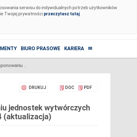
tosowania serwisu do indywidualnych potrzeb użytkowników.
nie Twojej prywatności
przeczytasz tutaj
.
MENTY
BIURO PRASOWE
KARIERA
✉
Komunikat o nierynkowym redysponowaniu jednostek wytwórczych Farm Wiatrowych w KSE w dn. 23.06.2024 (aktualizacja)
DRUKUJ
DOC
PDF
iu jednostek wytwórczych
(aktualizacja)