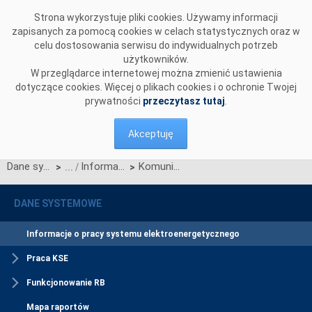
Przejdź do komentarzy
Strona wykorzystuje pliki cookies. Używamy informacji
zapisanych za pomocą cookies w celach statystycznych oraz w
celu dostosowania serwisu do indywidualnych potrzeb
użytkowników.
W przeglądarce internetowej można zmienić ustawienia
dotyczące cookies. Więcej o plikach cookies i o ochronie Twojej
prywatności
przeczytasz tutaj
.
Akceptuję
Dane systemowe
Informacje o pracy systemu elektroenergetycznego
Komunikat o nierynkowym redysponowaniu jednostek wytwórczych PV i Farm Wiatrowych w KSE w dn. 13.07.2024
>
>
DANE SYSTEMOWE
Informacje o pracy systemu elektroenergetycznego
Praca KSE
Funkcjonowanie RB
Mapa raportów