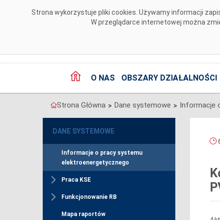
Przejdź do komentarzy
Strona wykorzystuje pliki cookies. Używamy informacji za
W przeglądarce internetowej można zmien
O NAS
OBSZARY DZIAŁALNOŚCI
Strona Główna
Dane systemowe
>
>
DANE SYSTEMOWE
6
Informacje o pracy systemu
elektroenergetycznego
K
Praca KSE
P
Funkcjonowanie RB
Mapa raportów
Akt