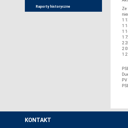
Raporty historyczne
Ze 
nie
1 1
1 1
1 1
1 7
2 2
2 0
1 2
PSE
Due
PV 
PSE
KONTAKT