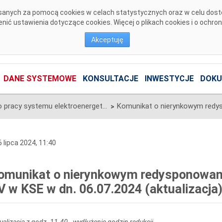
pisanych za pomocą cookies w celach statystycznych oraz w celu dos
ić ustawienia dotyczące cookies. Więcej o plikach cookies i o ochro
Akceptuję
DANE SYSTEMOWE
KONSULTACJE
INWESTYCJE
DOKU
Informacje o pracy systemu elektroenergetycznego
>
 lipca 2024, 11:40
omunikat o nierynkowym redysponowan
V w KSE w dn. 06.07.2024 (aktualizacja
ualizacja z godz. 11.40 - wydłużenie godzin redukcji