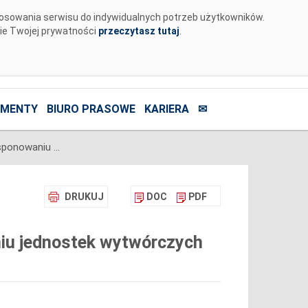
tosowania serwisu do indywidualnych potrzeb użytkowników.
nie Twojej prywatności
przeczytasz tutaj
.
MENTY
BIURO PRASOWE
KARIERA
✉
Komunikat o nierynkowym redysponowaniu jednostek wytwórczych PV w KSE w dn. 06.07.2024 (aktualizacja)
DRUKUJ
DOC
PDF
iu jednostek wytwórczych
)