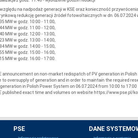
względu na nadpodaż generacji w KSE oraz konieczność przywrócenia
rynkową redukcję generacji źródeł fotowoltaicznych w dn. 06.07.2024
35 MW w godz. 10:00 - 11:00,
44 MW w godz. 11:00 - 12:00,
40 MW w godz. 12:00 - 13:00,
23 MW w godz. 13:00 - 14:00,
84 MW w godz. 14:00 - 15:00,
55 MW w godz. 15:00 - 16:00,
15 MW w godz. 16:00 - 17:00.
 announcement on non-market redispatch of PV generation in Polis
 to oversupply of generation and in order to maintain the required re
generation in Polish Power System on 06.07.2024 from 10:00 to 17:00
 published exact time and volumes on website https://www.pse.pl/k
PSE
DANE SYSTEMO