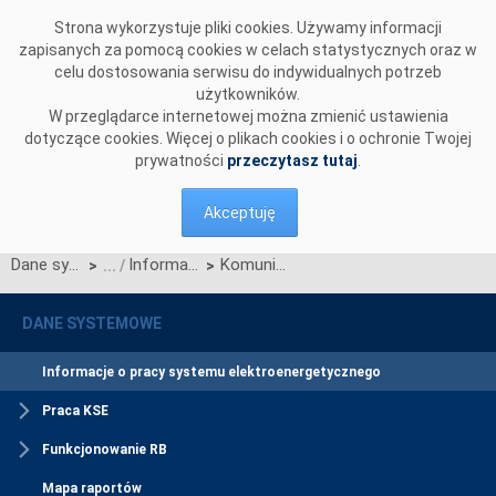
Przejdź do komentarzy
Strona wykorzystuje pliki cookies. Używamy informacji
zapisanych za pomocą cookies w celach statystycznych oraz w
celu dostosowania serwisu do indywidualnych potrzeb
użytkowników.
W przeglądarce internetowej można zmienić ustawienia
dotyczące cookies. Więcej o plikach cookies i o ochronie Twojej
prywatności
przeczytasz tutaj
.
Akceptuję
Dane systemowe
Informacje o pracy systemu elektroenergetycznego
Komunikat o nierynkowym redysponowaniu jednostek wytwórczych PV w KSE w dn. 07.07.2024
>
>
DANE SYSTEMOWE
Informacje o pracy systemu elektroenergetycznego
Praca KSE
Funkcjonowanie RB
Mapa raportów