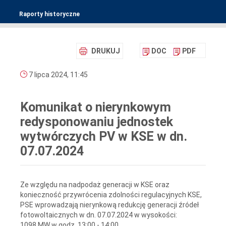
Raporty historyczne
DRUKUJ
DOC
PDF
7 lipca 2024, 11:45
Komunikat o nierynkowym
redysponowaniu jednostek
wytwórczych PV w KSE w dn.
07.07.2024
Ze względu na nadpodaż generacji w KSE oraz
konieczność przywrócenia zdolności regulacyjnych KSE,
PSE wprowadzają nierynkową redukcję generacji źródeł
fotowoltaicznych w dn. 07.07.2024 w wysokości:
1098 MW w godz. 13:00 - 14:00,