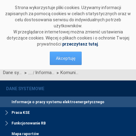
Przejdź do komentarzy
Strona wykorzystuje pliki cookies. Używamy informacji
zapisanych za pomocą cookies w celach statystycznych oraz w
celu dostosowania serwisu do indywidualnych potrzeb
użytkowników.
W przeglądarce internetowej można zmienić ustawienia
dotyczące cookies. Więcej o plikach cookies i o ochronie Twojej
prywatności
przeczytasz tutaj
.
Akceptuję
Dane systemowe
Informacje o pracy systemu elektroenergetycznego
Komunikat o nierynkowym redysponowaniu jednostek wytwórczych PV w KSE w dn. 15.05.2024
>
>
DANE SYSTEMOWE
Informacje o pracy systemu elektroenergetycznego
Praca KSE
Funkcjonowanie RB
Mapa raportów