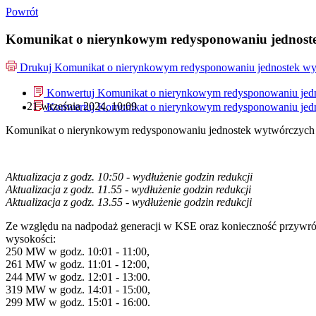
Powrót
Komunikat o nierynkowym redysponowaniu jednostek
Drukuj
Komunikat o nierynkowym redysponowaniu jednostek wyt
Konwertuj Komunikat o nierynkowym redysponowaniu jedn
21 września 2024, 10:09
Konwertuj Komunikat o nierynkowym redysponowaniu jedn
Komunikat o nierynkowym redysponowaniu jednostek wytwórczych 
Aktualizacja z godz. 10:50 - wydłużenie godzin redukcji
Aktualizacja z godz. 11.55 - wydłużenie godzin redukcji
Aktualizacja z godz. 13.55 - wydłużenie godzin redukcji
Ze względu na nadpodaż generacji w KSE oraz konieczność przywróc
wysokości:
250 MW w godz. 10:01 - 11:00,
261 MW w godz. 11:01 - 12:00,
244 MW w godz. 12:01 - 13:00.
319 MW w godz. 14:01 - 15:00,
299 MW w godz. 15:01 - 16:00.