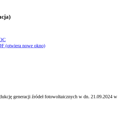
cja)
OC
DF
(otwiera nowe okno)
kcję generacji źródeł fotowoltaicznych w dn. 21.09.2024 w