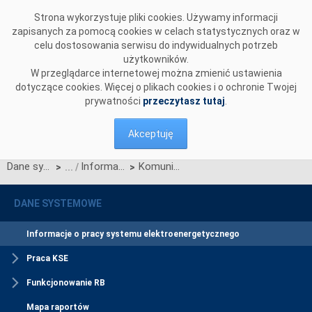
Przejdź do komentarzy
Strona wykorzystuje pliki cookies. Używamy informacji
zapisanych za pomocą cookies w celach statystycznych oraz w
celu dostosowania serwisu do indywidualnych potrzeb
użytkowników.
W przeglądarce internetowej można zmienić ustawienia
dotyczące cookies. Więcej o plikach cookies i o ochronie Twojej
prywatności
przeczytasz tutaj
.
Akceptuję
Dane systemowe
Informacje o pracy systemu elektroenergetycznego
Komunikat o nierynkowym redysponowaniu jednostek wytwórczych PV w KSE w dn. 22.09.2024 (aktualizacja)
>
>
DANE SYSTEMOWE
Informacje o pracy systemu elektroenergetycznego
Praca KSE
Funkcjonowanie RB
Mapa raportów