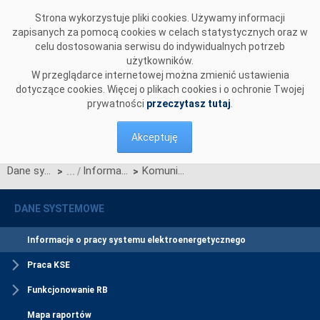
Przejdź do komentarzy
Strona wykorzystuje pliki cookies. Używamy informacji
zapisanych za pomocą cookies w celach statystycznych oraz w
celu dostosowania serwisu do indywidualnych potrzeb
użytkowników.
W przeglądarce internetowej można zmienić ustawienia
dotyczące cookies. Więcej o plikach cookies i o ochronie Twojej
prywatności
przeczytasz tutaj
.
Akceptuję
Dane systemowe
Informacje o pracy systemu elektroenergetycznego
Komunikat o nierynkowym redysponowaniu jednostek wytwórczych w KSE w dn. 03.03.2024 (aktualizacja)
>
>
DANE SYSTEMOWE
Informacje o pracy systemu elektroenergetycznego
Praca KSE
Funkcjonowanie RB
Mapa raportów