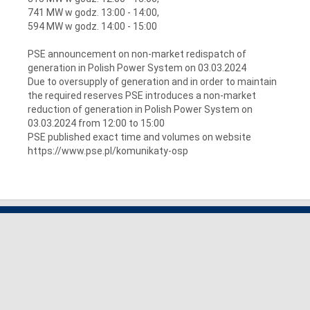
741 MW w godz. 13:00 - 14:00,
594 MW w godz. 14:00 - 15:00
PSE announcement on non-market redispatch of
generation in Polish Power System on 03.03.2024
Due to oversupply of generation and in order to maintain
the required reserves PSE introduces a non-market
reduction of generation in Polish Power System on
03.03.2024 from 12:00 to 15:00
PSE published exact time and volumes on website
https://www.pse.pl/komunikaty-osp
KONTAKT
Polskie Sieci Elektroenergetyczne S.A.
ul. Warszawska 165
05-520 Konstancin-Jeziorna
więcej