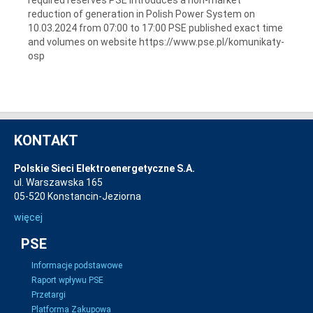
reduction of generation in Polish Power System on
10.03.2024 from 07:00 to 17:00 PSE published exact time
and volumes on website https://www.pse.pl/komunikaty-
osp
KONTAKT
Polskie Sieci Elektroenergetyczne S.A.
ul. Warszawska 165
05-520 Konstancin-Jeziorna
więcej
PSE
Informacje podstawowe
Raport wpływu PSE
Przetargi
Platforma Zakupowa