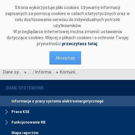
Przejdź do komentarzy
Strona wykorzystuje pliki cookies. Używamy informacji
zapisanych za pomocą cookies w celach statystycznych oraz w
celu dostosowania serwisu do indywidualnych potrzeb
użytkowników.
W przeglądarce internetowej można zmienić ustawienia
dotyczące cookies. Więcej o plikach cookies i o ochronie Twojej
prywatności
przeczytasz tutaj
.
Akceptuję
Dane systemowe
Informacje o pracy systemu elektroenergetycznego
Komunikat o nierynkowym redysponowaniu jednostek wytwórczych w KSE w dn. 10.03.2024 - aktualizacja
>
>
DANE SYSTEMOWE
Informacje o pracy systemu elektroenergetycznego
Praca KSE
Funkcjonowanie RB
Mapa raportów