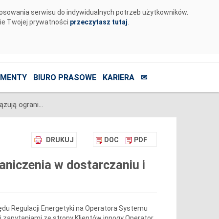
tosowania serwisu do indywidualnych potrzeb użytkowników.
nie Twojej prywatności
przeczytasz tutaj
.
MENTY
BIURO PRASOWE
KARIERA
✉
KSE pracuje stabilnie i nie obowiązują ograniczenia w dostarczaniu i poborze energii elektrycznej
DRUKUJ
DOC
PDF
raniczenia w dostarczaniu i
ędu Regulacji Energetyki na Operatora Systemu
 zapytaniami ze strony Klientów innogy Operator