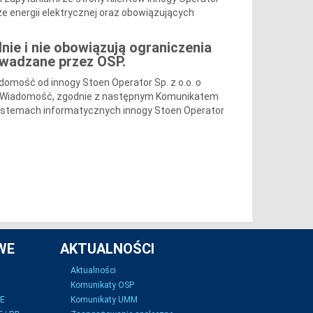
e energii elektrycznej oraz obowiązujących
nie i nie obowiązują ograniczenia
owadzane przez OSP.
adomość od innogy Stoen Operator Sp. z o.o. o
ej. Wiadomość, zgodnie z następnym Komunikatem
 systemach informatycznych innogy Stoen Operator
WE
AKTUALNOŚCI
Aktualności
Komunikaty OSP
SE
Komunikaty UMM