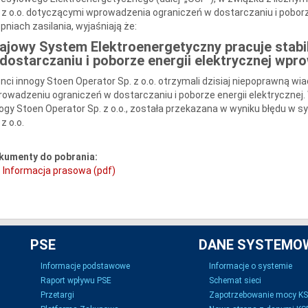
 z o.o. dotyczącymi wprowadzenia ograniczeń w dostarczaniu i poborz
pniach zasilania, wyjaśniają że:
ajowy System Elektroenergetyczny pracuje stabil
dostarczaniu i poborze energii elektrycznej wpr
enci innogy Stoen Operator Sp. z o.o. otrzymali dzisiaj niepoprawną wi
owadzeniu ograniczeń w dostarczaniu i poborze energii elektryczn
ogy Stoen Operator Sp. z o.o., została przekazana w wyniku błędu w
 z o.o.
kumenty do pobrania:
Informacja prasowa (pdf)
PSE
DANE SYSTEMO
Informacje podstawowe
Informacje o systemie
Raport wpływu PSE
Schemat sieci
Przetargi
Zapotrzebowanie mocy K