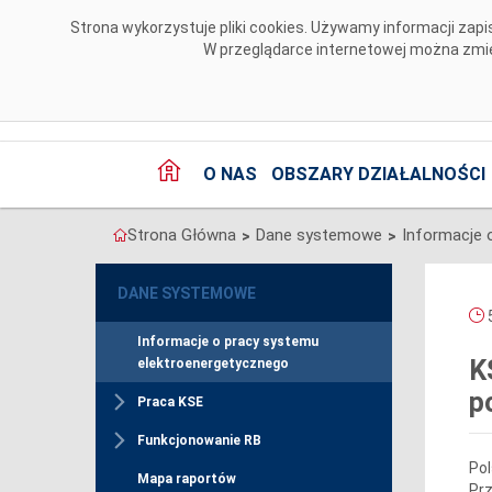
Przejdź do komentarzy
Strona wykorzystuje pliki cookies. Używamy informacji za
W przeglądarce internetowej można zmien
O NAS
OBSZARY DZIAŁALNOŚCI
Strona Główna
Dane systemowe
>
>
DANE SYSTEMOWE
5
Informacje o pracy systemu
K
elektroenergetycznego
p
Praca KSE
Funkcjonowanie RB
Pol
Mapa raportów
Prz