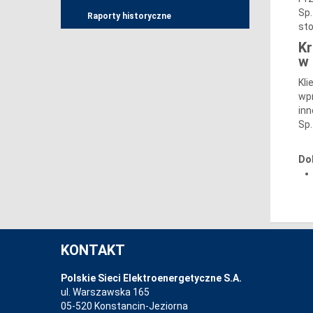
Sp.
Raporty historyczne
sto
Kr
w 
Kli
wpr
inn
Sp.
Do
KONTAKT
Polskie Sieci Elektroenergetyczne S.A.
ul. Warszawska 165
05-520 Konstancin-Jeziorna