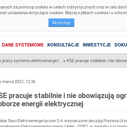
pisanych za pomocą cookies w celach statystycznych oraz w celu dos
ić ustawienia dotyczące cookies. Więcej o plikach cookies i o ochro
Akceptuję
DANE SYSTEMOWE
KONSULTACJE
INWESTYCJE
DOKU
Informacje o pracy systemu elektroenergetycznego
>
 marca 2021, 12:36
SE pracuje stabilnie i nie obowiązują og
oborze energii elektrycznej
skie Sieci Elektroenergetyczne S.A. wyznaczone decyzją Prezesa Urz
esyłowego Elektroenergetycznego (dalej „OSP”), w związku z licznymi