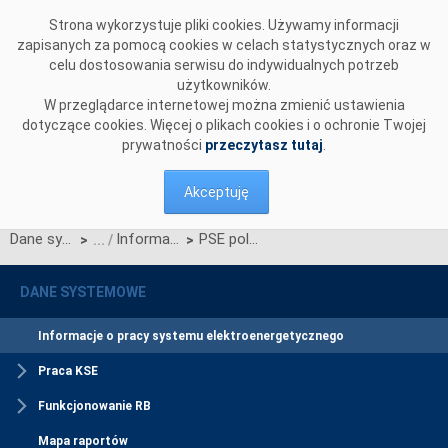
Przejdź do komentarzy
Strona wykorzystuje pliki cookies. Używamy informacji
zapisanych za pomocą cookies w celach statystycznych oraz w
celu dostosowania serwisu do indywidualnych potrzeb
użytkowników.
W przeglądarce internetowej można zmienić ustawienia
dotyczące cookies. Więcej o plikach cookies i o ochronie Twojej
prywatności
przeczytasz tutaj
.
Akceptuję
Dane systemowe
Informacje o pracy systemu elektroenergetycznego
PSE poleciły redukcję generacji źródeł OZE ze względów bilansowych (aktualizacja)
>
>
DANE SYSTEMOWE
Informacje o pracy systemu elektroenergetycznego
Praca KSE
Funkcjonowanie RB
Mapa raportów