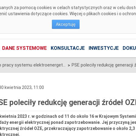
pisanych za pomocą cookies w celach statystycznych oraz w celu dos
ić ustawienia dotyczące cookies. Więcej o plikach cookies i o ochro
Akceptuję
DANE SYSTEMOWE
KONSULTACJE
INWESTYCJE
DOKU
Informacje o pracy systemu elektroenergetycznego
>
0 kwietnia 2023, 11:00
SE poleciły redukcję generacji źródeł 
 kwietnia 2023 r. w godzinach od 11 do około 16 w Krajowym Syste
aży energii elektrycznej ponad zapotrzebowanie. Jej przyczyną jes
ektrycznej źródeł OZE, przekraczający zapotrzebowanie o około 2,
ktrycznej.