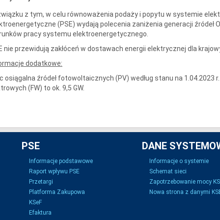
wiązku z tym, w celu równoważenia podaży i popytu w systemie elekt
ktroenergetyczne (PSE) wydają polecenia zaniżenia generacji źródeł 
runków pracy systemu elektroenergetycznego.
 nie przewidują zakłóceń w dostawach energii elektrycznej dla krajow
formacje dodatkowe:
 osiągalna źródeł fotowoltaicznych (PV) według stanu na 1.04.2023 r.
trowych (FW) to ok. 9,5 GW.
PSE
DANE SYSTEMO
Informacje podstawowe
Informacje o systemie
Raport wpływu PSE
Schemat sieci
Przetargi
Zapotrzebowanie mocy K
Platforma Zakupowa
Nowa strona z danymi KSE
KSeF
Efaktura