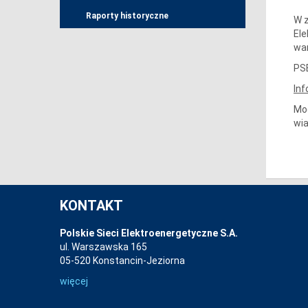
Raporty historyczne
W z
Ele
wa
PSE
In
Moc
wia
KONTAKT
Polskie Sieci Elektroenergetyczne S.A.
ul. Warszawska 165
05-520 Konstancin-Jeziorna
więcej