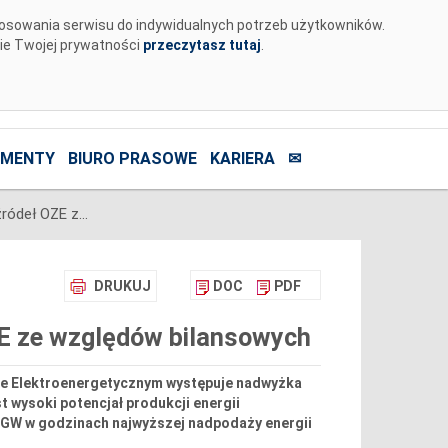
tosowania serwisu do indywidualnych potrzeb użytkowników.
nie Twojej prywatności
przeczytasz tutaj
.
MENTY
BIURO PRASOWE
KARIERA
✉
PSE poleciły redukcję generacji źródeł OZE ze względów bilansowych
DRUKUJ
DOC
PDF
OZE ze względów bilansowych
mie Elektroenergetycznym występuje nadwyżka
t wysoki potencjał produkcji energii
3 GW w godzinach najwyższej nadpodaży energii