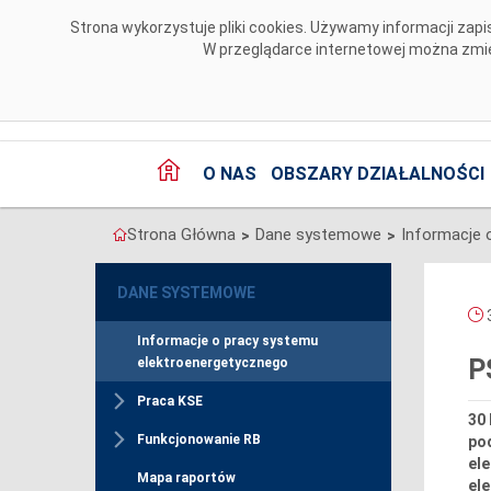
Przejdź do komentarzy
Strona wykorzystuje pliki cookies. Używamy informacji za
W przeglądarce internetowej można zmien
O NAS
OBSZARY DZIAŁALNOŚCI
Strona Główna
Dane systemowe
>
>
DANE SYSTEMOWE
3
Informacje o pracy systemu
P
elektroenergetycznego
Praca KSE
30
Funkcjonowanie RB
pod
el
Mapa raportów
ele