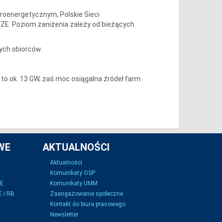
roenergetycznym, Polskie Sieci
OZE. Poziom zaniżenia zależy od bieżących
ych obiorców.
 to ok. 13 GW, zaś moc osiągalna źródeł farm
WE
AKTUALNOŚCI
Aktualności
Komunikaty OSP
SE
Komunikaty UMM
 i RB
Zaangażowanie społeczne
Kontakt do biura prasowego
Newsletter