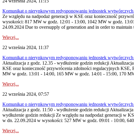
24 września 2024, 11:15
Komunikat o nierynkowym redysponowaniu jednostek wytwórczych
Ze względu na nadpodaż generacji w KSE oraz konieczność przywróc
wysokości: 817 MW w godz. 12:01 - 13:00, 1042 MW w godz. 13:01 
24.09.2024 Due to oversupply of generation and in order to maintain t
Więcej...
22 września 2024, 11:37
Komunikat o nierynkowym redysponowaniu jednostek wytwórczych 
Aktualizacja z godz. 12.35 - wydłużenie godzin redukcji Aktualizacj
KSE oraz konieczność przywrócenia zdolności regulacyjnych KSE, 
MW w godz. 13:01 - 14:00, 165 MW w godz. 14:01 - 15:00, 170 MW 
Więcej...
22 września 2024, 07:57
Komunikat o nierynkowym redysponowaniu jednostek wytwórczych 
Aktualizacja z godz. 11:50 - wydłużenie godzin redukcji Aktualizacja
wydłużenie godzin redukcji Ze względu na nadpodaż generacji w KS
w dn. 22.09.2024 w wysokości: 527 MW w godz. 09:01 - 10:00, 64
Więcej...