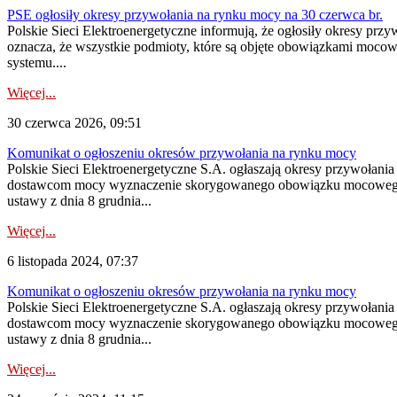
PSE ogłosiły okresy przywołania na rynku mocy na 30 czerwca br.
Polskie Sieci Elektroenergetyczne informują, że ogłosiły okresy pr
oznacza, że wszystkie podmioty, które są objęte obowiązkami moc
systemu....
Więcej...
30 czerwca 2026, 09:51
Komunikat o ogłoszeniu okresów przywołania na rynku mocy
Polskie Sieci Elektroenergetyczne S.A. ogłaszają okresy przywołani
dostawcom mocy wyznaczenie skorygowanego obowiązku mocowego dostę
ustawy z dnia 8 grudnia...
Więcej...
6 listopada 2024, 07:37
Komunikat o ogłoszeniu okresów przywołania na rynku mocy
Polskie Sieci Elektroenergetyczne S.A. ogłaszają okresy przywołani
dostawcom mocy wyznaczenie skorygowanego obowiązku mocowego dostę
ustawy z dnia 8 grudnia...
Więcej...