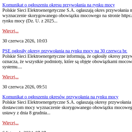
Komunikat o ogłoszeniu okresu przywołania na rynku mocy
Polskie Sieci Elektroenergetyczne S.A. ogłaszają okres przywołani
wyznaczenie skorygowanego obowiązku mocowego na stronie https://pu
rynku mocy (Dz. U. z 2025...
Więcej...
30 czerwca 2026, 10:03
PSE ogłosiły okresy przywołania na rynku mocy na 30 czerwca br.
Polskie Sieci Elektroenergetyczne informują, że ogłosiły okresy pr
oznacza, że wszystkie podmioty, które są objęte obowiązkami moc
systemu....
Więcej...
30 czerwca 2026, 09:51
Komunikat o ogłoszeniu okresów przywołania na rynku mocy
Polskie Sieci Elektroenergetyczne S.A. ogłaszają okresy przywołani
dostawcom mocy wyznaczenie skorygowanego obowiązku mocowego dostę
ustawy z dnia 8 grudnia...
Więcej...