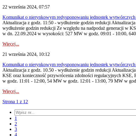
22 września 2024, 07:57
Komunikat o nierynkowym redysponowaniu jednostek wytwórczych 
Aktualizacja z godz. 11:50 - wydłużenie godzin redukcji Aktualizacja
wydłużenie godzin redukcji Ze względu na nadpodaż generacji w KS
w dn. 22.09.2024 w wysokości: 527 MW w godz. 09:01 - 10:00, 64
Więcej...
21 września 2024, 10:12
Komunikat o nierynkowym redysponowaniu jednostek wytwórczych 
Aktualizacja z godz. 10.50 - wydłużenie godzin redukcji Aktualizacj
KSE oraz konieczność przywrócenia zdolności regulacyjnych KSE,
w godz. 11:01 - 12:00, 54 MW w godz. 12:01 - 13:00, 79 MW w godz.
Więcej...
Strona 1 z 12
1
2
3
4