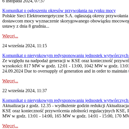
6 listopada 2024, 07:37
Komunikat o ogłoszeniu okresów przywołania na rynku mocy
Polskie Sieci Elektroenergetyczne S.A. ogłaszają okresy przywołani
dostawcom mocy wyznaczenie skorygowanego obowiązku mocowego dostę
ustawy z dnia 8 grudnia...
Więcej...
24 września 2024, 11:15
Komunikat o nierynkowym redysponowaniu jednostek wytwórczych
Ze względu na nadpodaż generacji w KSE oraz konieczność przywróc
wysokości: 817 MW w godz. 12:01 - 13:00, 1042 MW w godz. 13:01 
24.09.2024 Due to oversupply of generation and in order to maintain t
Więcej...
22 września 2024, 11:37
Komunikat o nierynkowym redysponowaniu jednostek wytwórczych 
Aktualizacja z godz. 12.35 - wydłużenie godzin redukcji Aktualizacj
KSE oraz konieczność przywrócenia zdolności regulacyjnych KSE, 
MW w godz. 13:01 - 14:00, 165 MW w godz. 14:01 - 15:00, 170 MW 
Więcej...