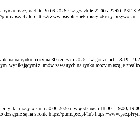
a na rynku mocy w dniu 30.06.2026 r. w godzinie 21:00 - 22:00. PSE 
rm.pse.pl / lub https://www.pse.pl/rynek-mocy-okresy-przywolania . P
zywołania na rynku mocy na 30 czerwca 2026 r. w godzinach 18-19, 19
owymi wynikającymi z umów zawartych na rynku mocy muszą je zreali
a na rynku mocy w dniu 30.06.2026 r. w godzinach 18:00 - 19:00, 19:0
pne są na stronie https://purm.pse.pl/ lub https://www.pse.pl/ryne