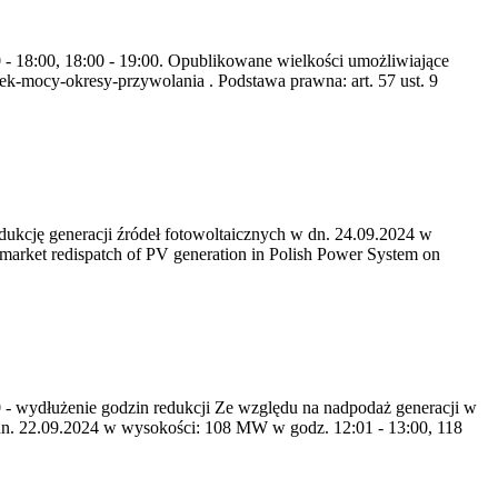
0 - 18:00, 18:00 - 19:00. Opublikowane wielkości umożliwiające
k-mocy-okresy-przywolania . Podstawa prawna: art. 57 ust. 9
kcję generacji źródeł fotowoltaicznych w dn. 24.09.2024 w
rket redispatch of PV generation in Polish Power System on
40 - wydłużenie godzin redukcji Ze względu na nadpodaż generacji w
n. 22.09.2024 w wysokości: 108 MW w godz. 12:01 - 13:00, 118