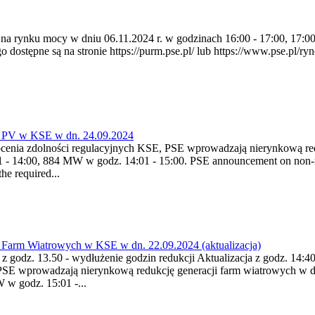
a na rynku mocy w dniu 06.11.2024 r. w godzinach 16:00 - 17:00, 17:0
pne są na stronie https://purm.pse.pl/ lub https://www.pse.pl/ryne
 PV w KSE w dn. 24.09.2024
enia zdolności regulacyjnych KSE, PSE wprowadzają nierynkową redu
- 14:00, 884 MW w godz. 14:01 - 15:00. PSE announcement on non-ma
he required...
Farm Wiatrowych w KSE w dn. 22.09.2024 (aktualizacja)
a z godz. 13.50 - wydłużenie godzin redukcji Aktualizacja z godz. 14:
PSE wprowadzają nierynkową redukcję generacji farm wiatrowych w d
w godz. 15:01 -...