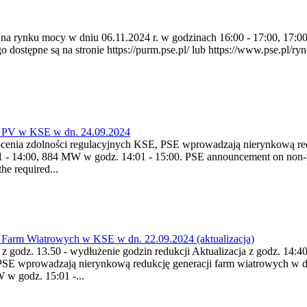
a na rynku mocy w dniu 06.11.2024 r. w godzinach 16:00 - 17:00, 17:0
pne są na stronie https://purm.pse.pl/ lub https://www.pse.pl/ryne
 PV w KSE w dn. 24.09.2024
enia zdolności regulacyjnych KSE, PSE wprowadzają nierynkową redu
- 14:00, 884 MW w godz. 14:01 - 15:00. PSE announcement on non-ma
he required...
Farm Wiatrowych w KSE w dn. 22.09.2024 (aktualizacja)
a z godz. 13.50 - wydłużenie godzin redukcji Aktualizacja z godz. 14:
PSE wprowadzają nierynkową redukcję generacji farm wiatrowych w d
w godz. 15:01 -...