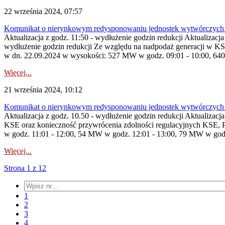
22 września 2024, 07:57
Komunikat o nierynkowym redysponowaniu jednostek wytwórczych 
Aktualizacja z godz. 11:50 - wydłużenie godzin redukcji Aktualizacja
wydłużenie godzin redukcji Ze względu na nadpodaż generacji w KS
w dn. 22.09.2024 w wysokości: 527 MW w godz. 09:01 - 10:00, 64
Więcej...
21 września 2024, 10:12
Komunikat o nierynkowym redysponowaniu jednostek wytwórczych 
Aktualizacja z godz. 10.50 - wydłużenie godzin redukcji Aktualizacj
KSE oraz konieczność przywrócenia zdolności regulacyjnych KSE,
w godz. 11:01 - 12:00, 54 MW w godz. 12:01 - 13:00, 79 MW w godz.
Więcej...
Strona 1 z 12
1
2
3
4