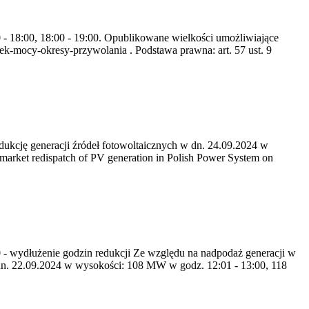
0 - 18:00, 18:00 - 19:00. Opublikowane wielkości umożliwiające
k-mocy-okresy-przywolania . Podstawa prawna: art. 57 ust. 9
kcję generacji źródeł fotowoltaicznych w dn. 24.09.2024 w
rket redispatch of PV generation in Polish Power System on
40 - wydłużenie godzin redukcji Ze względu na nadpodaż generacji w
n. 22.09.2024 w wysokości: 108 MW w godz. 12:01 - 13:00, 118