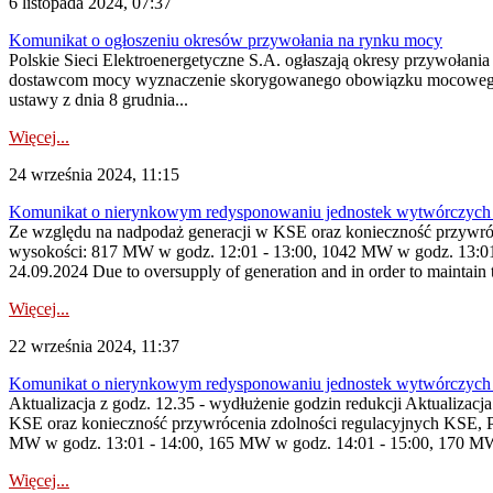
6 listopada 2024, 07:37
Komunikat o ogłoszeniu okresów przywołania na rynku mocy
Polskie Sieci Elektroenergetyczne S.A. ogłaszają okresy przywołani
dostawcom mocy wyznaczenie skorygowanego obowiązku mocowego dostę
ustawy z dnia 8 grudnia...
Więcej...
24 września 2024, 11:15
Komunikat o nierynkowym redysponowaniu jednostek wytwórczych
Ze względu na nadpodaż generacji w KSE oraz konieczność przywróc
wysokości: 817 MW w godz. 12:01 - 13:00, 1042 MW w godz. 13:01 
24.09.2024 Due to oversupply of generation and in order to maintain t
Więcej...
22 września 2024, 11:37
Komunikat o nierynkowym redysponowaniu jednostek wytwórczych 
Aktualizacja z godz. 12.35 - wydłużenie godzin redukcji Aktualizacj
KSE oraz konieczność przywrócenia zdolności regulacyjnych KSE, 
MW w godz. 13:01 - 14:00, 165 MW w godz. 14:01 - 15:00, 170 MW 
Więcej...