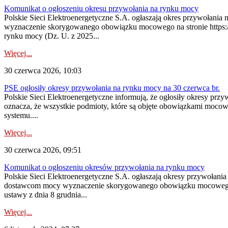
Komunikat o ogłoszeniu okresu przywołania na rynku mocy
Polskie Sieci Elektroenergetyczne S.A. ogłaszają okres przywołani
wyznaczenie skorygowanego obowiązku mocowego na stronie https://pu
rynku mocy (Dz. U. z 2025...
Więcej...
30 czerwca 2026, 10:03
PSE ogłosiły okresy przywołania na rynku mocy na 30 czerwca br.
Polskie Sieci Elektroenergetyczne informują, że ogłosiły okresy pr
oznacza, że wszystkie podmioty, które są objęte obowiązkami moc
systemu....
Więcej...
30 czerwca 2026, 09:51
Komunikat o ogłoszeniu okresów przywołania na rynku mocy
Polskie Sieci Elektroenergetyczne S.A. ogłaszają okresy przywołani
dostawcom mocy wyznaczenie skorygowanego obowiązku mocowego dostę
ustawy z dnia 8 grudnia...
Więcej...