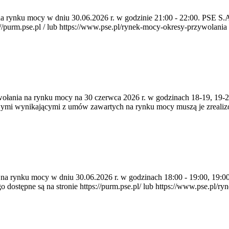
a na rynku mocy w dniu 30.06.2026 r. w godzinie 21:00 - 22:00. PSE 
rm.pse.pl / lub https://www.pse.pl/rynek-mocy-okresy-przywolania . P
zywołania na rynku mocy na 30 czerwca 2026 r. w godzinach 18-19, 19
owymi wynikającymi z umów zawartych na rynku mocy muszą je zreali
a na rynku mocy w dniu 30.06.2026 r. w godzinach 18:00 - 19:00, 19:0
pne są na stronie https://purm.pse.pl/ lub https://www.pse.pl/ryne