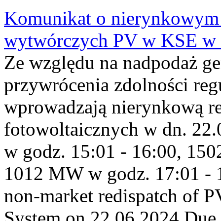
Komunikat o nierynkowym 
wytwórczych PV w KSE w 
Ze względu na nadpodaż ge
przywrócenia zdolności re
wprowadzają nierynkową red
fotowoltaicznych w dn. 2
w godz. 15:01 - 16:00, 15
1012 MW w godz. 17:01 - 
non-market redispatch of P
System on 22.06.2024 Due t