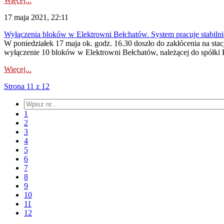
Więcej...
17 maja 2021, 22:11
Wyłączenia bloków w Elektrowni Bełchatów. System pracuje stabilni
W poniedziałek 17 maja ok. godz. 16.30 doszło do zakłócenia na stac
wyłączenie 10 bloków w Elektrowni Bełchatów, należącej do spółki
Więcej...
Strona 11 z 12
1
2
3
4
5
6
7
8
9
10
11
12