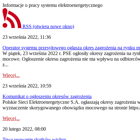
Informacje o pracy systemu elektroenergetycznego
RSS
(otwiera nowe okno)
23 września 2022, 11:36
Operator systemu przesyłowego ogłasza okres zagrożenia na rynku 
W piątek, 23 września 2022 r. PSE ogłosiły okresy zagrożenia na ryn
mocowe. Ogłoszenie okresu zagrożenia nie ma wpływu na odbiorców e
z...
Więcej...
23 września 2022, 10:59
Komunikat o ogłoszeniu okresów zagrożenia
Polskie Sieci Elektroenergetyczne S.A. ogłaszają okresy zagrożeni
wyznaczenie skorygowanego obowiązku mocowego na stronie https://pu
Więcej...
20 lutego 2022, 08:00
Trwa usuwanie skutków wichur