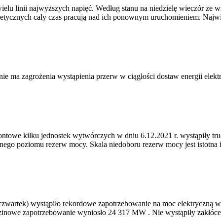
elu linii najwyższych napięć. Według stanu na niedzielę wieczór ze
ergetycznych cały czas pracują nad ich ponownym uruchomieniem. Najwięc
nie ma zagrożenia wystąpienia przerw w ciągłości dostaw energii elekt
montowe kilku jednostek wytwórczych w dniu 6.12.2021 r. wystąpiły tr
go poziomu rezerw mocy. Skala niedoboru rezerw mocy jest istotna i 
. (czwartek) wystąpiło rekordowe zapotrzebowanie na moc elektryczną 
zinowe zapotrzebowanie wyniosło 24 317 MW . Nie wystąpiły zakłóce