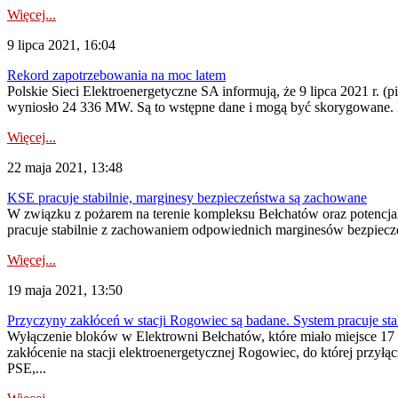
Więcej...
9 lipca 2021, 16:04
Rekord zapotrzebowania na moc latem
Polskie Sieci Elektroenergetyczne SA informują, że 9 lipca 2021 r. 
wyniosło 24 336 MW. Są to wstępne dane i mogą być skorygowane. 
Więcej...
22 maja 2021, 13:48
KSE pracuje stabilnie, marginesy bezpieczeństwa są zachowane
W związku z pożarem na terenie kompleksu Bełchatów oraz potencjal
pracuje stabilnie z zachowaniem odpowiednich marginesów bezpiecz
Więcej...
19 maja 2021, 13:50
Przyczyny zakłóceń w stacji Rogowiec są badane. System pracuje sta
Wyłączenie bloków w Elektrowni Bełchatów, które miało miejsce 17 
zakłócenie na stacji elektroenergetycznej Rogowiec, do której przył
PSE,...