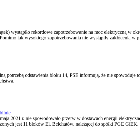
(piątek) wystąpiło rekordowe zapotrzebowanie na moc elektryczną w ok
Pomimo tak wysokiego zapotrzebowania nie wystąpiły zakłócenia w p
ną potrzebą odstawienia bloku 14, PSE informują, że nie spowoduje 
eństwa.
bilnie
maja 2021 r. nie spowodowało przerw w dostawach energii elektryczne
ączonych jest 11 bloków El. Bełchatów, należącej do spółki PGE GiEK. D