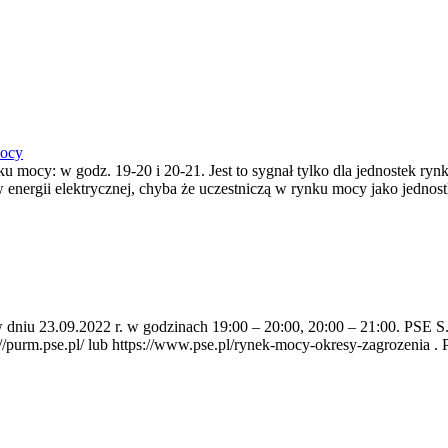
mocy
ku mocy: w godz. 19-20 i 20-21. Jest to sygnał tylko dla jednostek r
nergii elektrycznej, chyba że uczestniczą w rynku mocy jako jednost
a w dniu 23.09.2022 r. w godzinach 19:00 – 20:00, 20:00 – 21:00. PS
rm.pse.pl/ lub https://www.pse.pl/rynek-mocy-okresy-zagrozenia . Pods