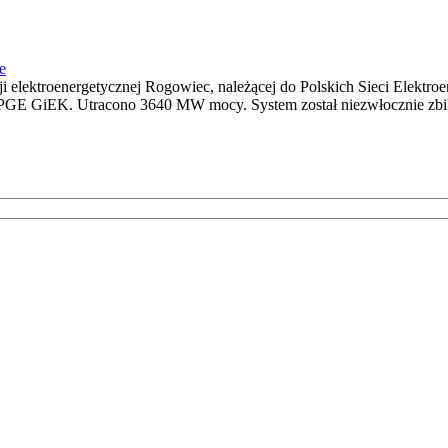
e
ji elektroenergetycznej Rogowiec, należącej do Polskich Sieci Elektroe
 PGE GiEK. Utracono 3640 MW mocy. System został niezwłocznie zbil