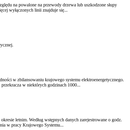
 względu na powalone na przewody drzewa lub uszkodzone słupy
ej wyłączonych linii znajduje się...
rycznej.
udności w zbilansowaniu krajowego systemu elektroenergetycznego.
przekracza w niektórych godzinach 1000...
w okresie letnim. Według wstępnych danych zarejestrowane o godz.
nia w pracy Krajowego Systemu...