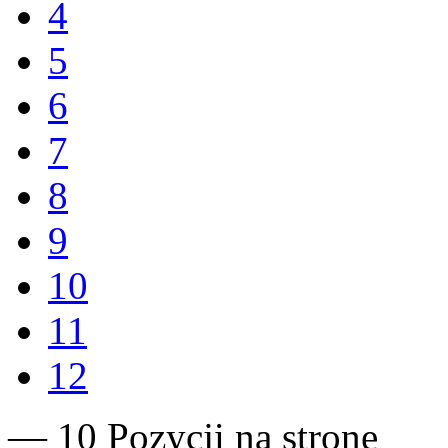
4
5
6
7
8
9
10
11
12
— 10 Pozycji na stronę