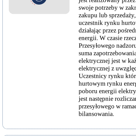
jest realizowany prze
swoje potrzeby w zakre
zakupu lub sprzedaży,
uczestnik rynku hurto
działając przez pośre
energii. W czasie rze
Przesyłowego nadzoruj
suma zapotrzebowania
elektrycznej jest w k
elektrycznej z uwzglę
Uczestnicy rynku któr
hurtowym rynku energ
poboru energii elektr
jest następnie rozlicz
przesyłowego w rama
bilansowania.