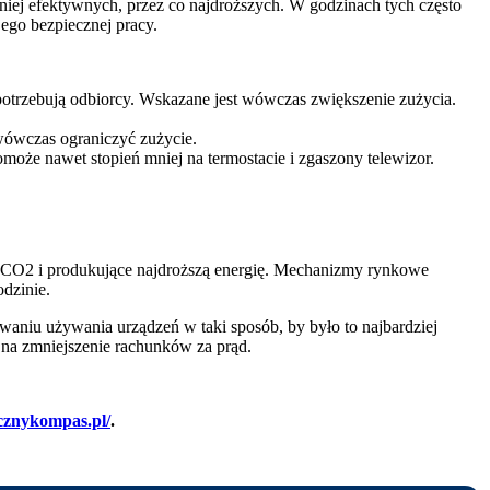
iej efektywnych, przez co najdroższych. W godzinach tych często
jego bezpiecznej pracy.
potrzebują odbiorcy. Wskazane jest wówczas zwiększenie zużycia.
 wówczas ograniczyć zużycie.
może nawet stopień mniej na termostacie i zgaszony telewizor.
ej CO2 i produkujące najdroższą energię. Mechanizmy rynkowe
odzinie.
aniu używania urządzeń w taki sposób, by było to najbardziej
 na zmniejszenie rachunków za prąd.
cznykompas.pl/
.