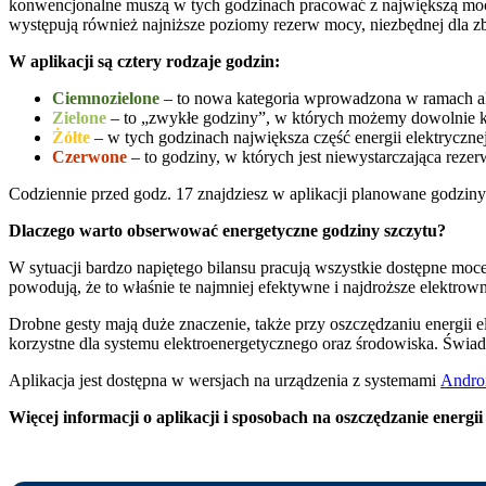
konwencjonalne muszą w tych godzinach pracować z największą mocą,
występują również najniższe poziomy rezerw mocy, niezbędnej dla z
W aplikacji są cztery rodzaje godzin:
Ciemnozielone
– to nowa kategoria wprowadzona w ramach akt
Zielone
– to „zwykłe godziny”, w których możemy dowolnie kor
Żółte
– w tych godzinach największa część energii elektryczne
Czerwone
– to godziny, w których jest niewystarczająca reze
Codziennie przed godz. 17 znajdziesz w aplikacji planowane godziny 
Dlaczego warto obserwować energetyczne godziny szczytu?
W sytuacji bardzo napiętego bilansu pracują wszystkie dostępne mo
powodują, że to właśnie te najmniej efektywne i najdroższe elektrow
Drobne gesty mają duże znaczenie, także przy oszczędzaniu energii
korzystne dla systemu elektroenergetycznego oraz środowiska. Świad
Aplikacja jest dostępna w wersjach na urządzenia z systemami
Andro
Więcej informacji o aplikacji i sposobach na oszczędzanie energi