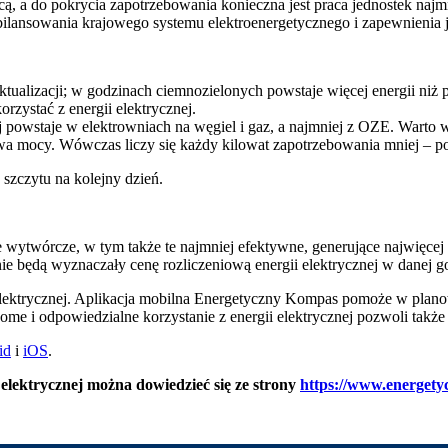
 a do pokrycia zapotrzebowania konieczna jest praca jednostek najmn
bilansowania krajowego systemu elektroenergetycznego i zapewnienia 
ualizacji; w godzinach ciemnozielonych powstaje więcej energii niż 
zystać z energii elektrycznej.
j powstaje w elektrowniach na węgiel i gaz, a najmniej z OZE. Warto
rwa mocy. Wówczas liczy się każdy kilowat zapotrzebowania mniej – po
szczytu na kolejny dzień.
ce wytwórcze, w tym także te najmniej efektywne, generujące najwięc
nie będą wyznaczały cenę rozliczeniową energii elektrycznej w danej g
 elektrycznej. Aplikacja mobilna Energetyczny Kompas pomoże w planow
ome i odpowiedzialne korzystanie z energii elektrycznej pozwoli także
id
i
iOS
.
i elektrycznej można dowiedzieć się ze strony
https://www.energety