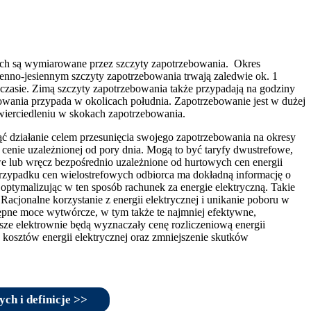
ych są wymiarowane przez szczyty zapotrzebowania. Okres
enno-jesiennym szczyty zapotrzebowania trwają zaledwie ok. 1
w czasie. Zimą szczyty zapotrzebowania także przypadają na godziny
ebowania przypada w okolicach południa. Zapotrzebowanie jest w dużej
wierciedleniu w skokach zapotrzebowania.
ąć działanie celem przesunięcia swojego zapotrzebowania na okresy
 cenie uzależnionej od pory dnia. Mogą to być taryfy dwustrefowe,
owe lub wręcz bezpośrednio uzależnione od hurtowych cen energii
 przypadku cen wielostrefowych odbiorca ma dokładną informację o
optymalizując w ten sposób rachunek za energie elektryczną. Takie
acjonalne korzystanie z energii elektrycznej i unikanie poboru w
tępne moce wytwórcze, w tym także te najmniej efektywne,
sze elektrownie będą wyznaczały cenę rozliczeniową energii
 kosztów energii elektrycznej oraz zmniejszenie skutków
ch i definicje >>