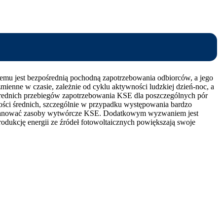
stemu jest bezpośrednią pochodną zapotrzebowania odbiorców, a jego
mienne w czasie, zależnie od cyklu aktywności ludzkiej dzień-noc, a
średnich przebiegów zapotrzebowania KSE dla poszczególnych pór
tości średnich, szczególnie w przypadku występowania bardzo
io planować zasoby wytwórcze KSE. Dodatkowym wyzwaniem jest
odukcję energii ze źródeł fotowoltaicznych powiększają swoje