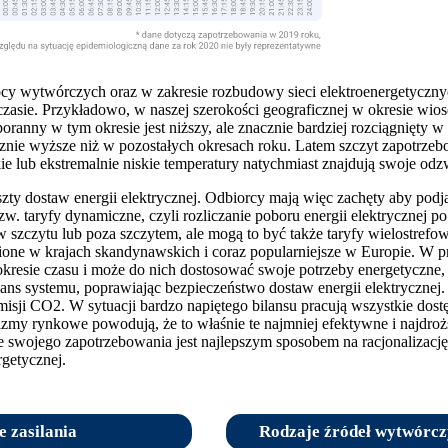
cy wytwórczych oraz w zakresie rozbudowy sieci elektroenergetyczn
zasie. Przykładowo, w naszej szerokości geograficznej w okresie wios
oranny w tym okresie jest niższy, ale znacznie bardziej rozciągnięty 
znacznie wyższe niż w pozostałych okresach roku. Latem szczyt zapotrz
lub ekstremalnie niskie temperatury natychmiast znajdują swoje odz
ty dostaw energii elektrycznej. Odbiorcy mają więc zachęty aby podj
. taryfy dynamiczne, czyli rozliczanie poboru energii elektrycznej po
w szczytu lub poza szczytem, ale mogą to być także taryfy wielostref
hnione w krajach skandynawskich i coraz popularniejsze w Europie. W
kresie czasu i może do nich dostosować swoje potrzeby energetyczne, 
ns systemu, poprawiając bezpieczeństwo dostaw energii elektrycznej. R
isji CO2. W sytuacji bardzo napiętego bilansu pracują wszystkie dos
zmy rynkowe powodują, że to właśnie te najmniej efektywne i najdroż
e swojego zapotrzebowania jest najlepszym sposobem na racjonalizację
getycznej.
e zasilania
Rodzaje źródeł wytwórczy