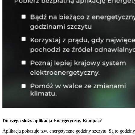
Do czego służy aplikacja Energetyczny Kompas?
Aplikacja pokazuje tzw. energetyczne godziny szczytu. Są to godzi