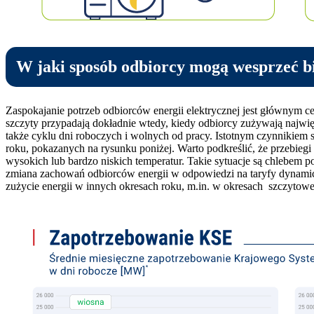
W jaki sposób odbiorcy mogą wesprzeć b
Zaspokajanie potrzeb odbiorców energii elektrycznej jest głównym c
szczyty przypadają dokładnie wtedy, kiedy odbiorcy zużywają najwięk
także cyklu dni roboczych i wolnych od pracy. Istotnym czynnikie
roku, pokazanych na rysunku poniżej. Warto podkreślić, że przebieg
wysokich lub bardzo niskich temperatur. Takie sytuacje są chlebe
zmiana zachowań odbiorców energii w odpowiedzi na taryfy dynamicz
zużycie energii w innych okresach roku, m.in. w okresach szczytow