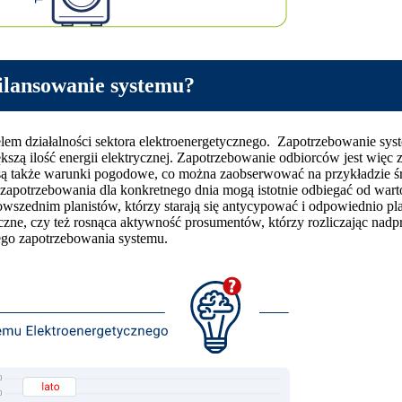
ilansowanie systemu?
elem działalności sektora elektroenergetycznego. Zapotrzebowanie sy
szą ilość energii elektrycznej. Zapotrzebowanie odbiorców jest więc z
m są także warunki pogodowe, co można zaobserwować na przykładzie 
i zapotrzebowania dla konkretnego dnia mogą istotnie odbiegać od war
m powszednim planistów, którzy starają się antycypować i odpowiedn
ne, czy też rosnąca aktywność prosumentów, którzy rozliczając nadpr
ego zapotrzebowania systemu.