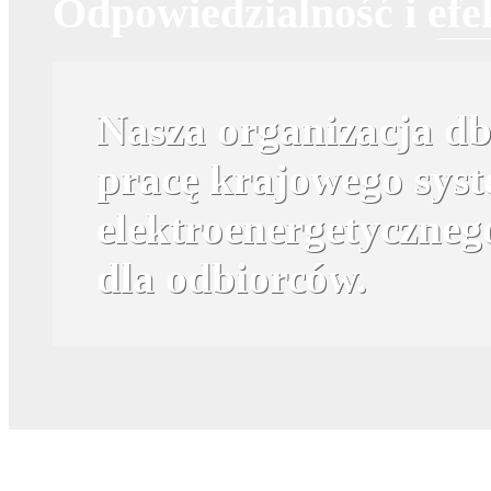
Odpowiedzialność i ef
Nasza organizacja dba
pracę krajowego sys
elektroenergetycznego
dla odbiorców.