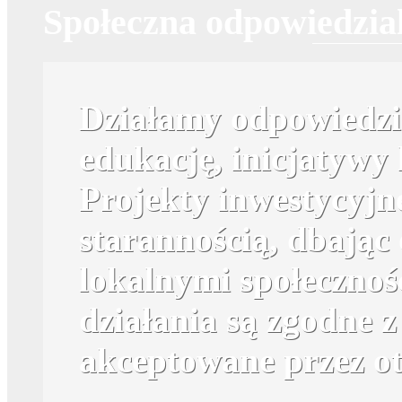
Społeczna odpowiedzia
Działamy odpowiedzi
edukację, inicjatywy 
Projekty inwestycyjn
starannością, dbając 
lokalnymi społecznoś
działania są zgodne z
akceptowane przez ot