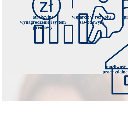
atrakcyjne
wsparcie w rozwoju
pr
wynagrodzenie i system
zawodowym
premiowy
możliwość
pracy zdalne