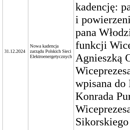
kadencję: 
i powierzen
pana Włodz
funkcji Wic
Nowa kadencja
31.12.2024
zarządu Polskich Sieci
Agnieszką O
Elektroenergetycznych
Wiceprezesa
wpisana do 
Konrada Pur
Wiceprezes
Sikorskiego