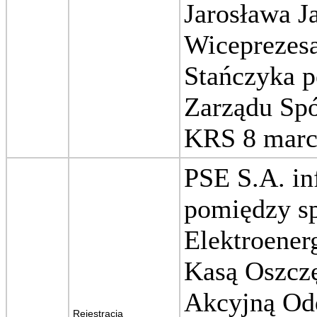
Jarosława J
Wiceprezesa
Stańczyka p
Zarządu Spó
KRS 8 marca
PSE S.A. in
pomiędzy sp
Elektroener
Kasą Oszcz
Akcyjną Od
Rejestracja