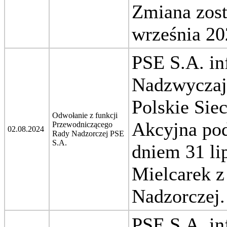
Zmiana zos
września 20
PSE S.A. in
Nadzwyczaj
Polskie Sie
Odwołanie z funkcji
Akcyjna pod
Przewodniczącego
02.08.2024
Rady Nadzorczej PSE
S.A.
dniem 31 li
Mielcarek z
Nadzorczej.
PSE S.A. in