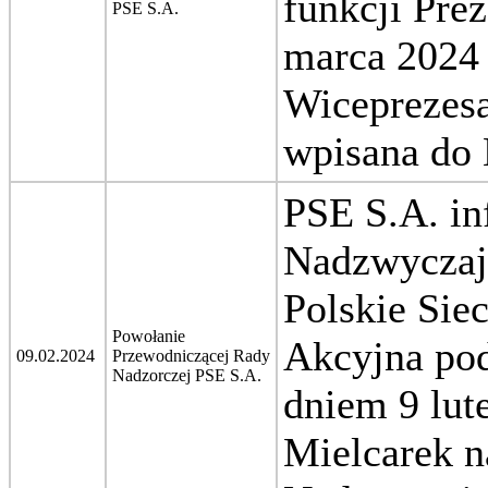
funkcji Pre
PSE S.A.
marca 2024 
Wiceprezesa
wpisana do
PSE S.A. in
Nadzwyczaj
Polskie Sie
Powołanie
Akcyjna pod
09.02.2024
Przewodniczącej Rady
Nadzorczej PSE S.A.
dniem 9 lut
Mielcarek 