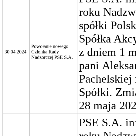
roku Nadzw
spółki Pols
Spółka Akcy
Powołanie nowego
z dniem 1 m
30.04.2024
Członka Rady
Nadzorczej PSE S.A.
pani Aleksa
Pachelskiej
Spółki.
Zmi
28 maja 202
PSE S.A. in
roku Nadzw