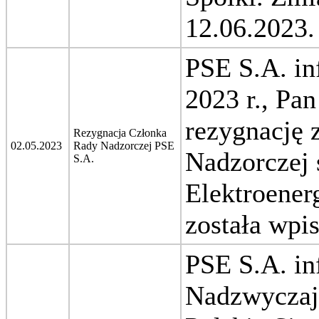
12.06.2023.
PSE S.A. in
2023 r., Pa
rezygnację 
Rezygnacja Członka
02.05.2023
Rady Nadzorczej PSE
Nadzorczej 
S.A.
Elektroener
została wpi
PSE S.A. in
Nadzwyczaj