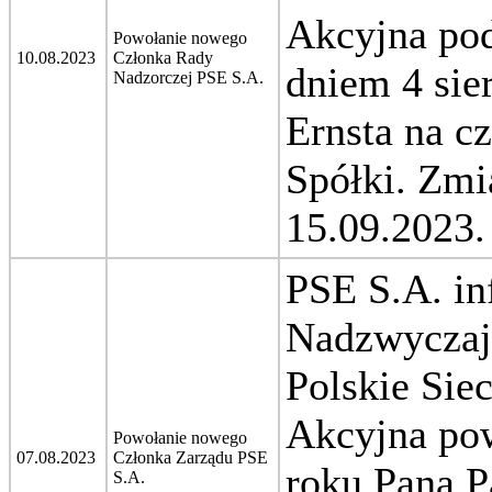
Akcyjna pod
Powołanie nowego
10.08.2023
Członka Rady
dniem 4 sie
Nadzorczej PSE S.A.
Ernsta na c
Spółki.
Zmi
15.09.2023.
PSE S.A. in
Nadzwyczaj
Polskie Sie
Akcyjna pow
Powołanie nowego
07.08.2023
Członka Zarządu PSE
roku Pana P
S.A.