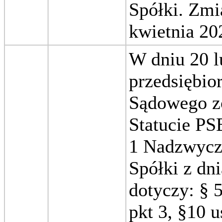
Spółki.
Zmi
kwietnia 202
W dniu 20 lu
przedsiębio
Sądowego zo
Statucie PS
1 Nadzwycz
Spółki z dn
dotyczy:
§ 5
pkt 3, §10 u