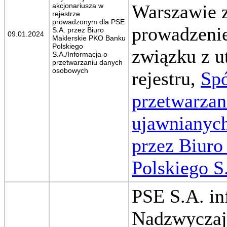
Warszawie z
akcjonariusza w
rejestrze
prowadzonym dla PSE
prowadzenie
S.A. przez Biuro
09.01.2024
Maklerskie PKO Banku
Polskiego
związku z 
S.A./Informacja o
przetwarzaniu danych
osobowych
rejestru,
Spó
przetwarzan
ujawnianych
przez Biur
Polskiego S
PSE S.A. in
Nadzwyczaj