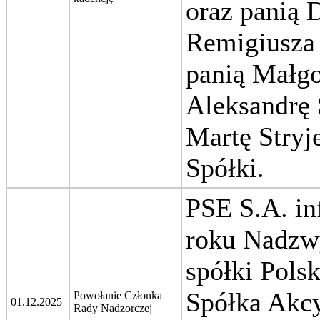
oraz panią 
Remigiusza 
panią Małgo
Aleksandrę 
Martę Stryj
Spółki.
PSE S.A. in
roku Nadzw
spółki Pols
Spółka Akcy
Powołanie Członka
01.12.2025
Rady Nadzorczej