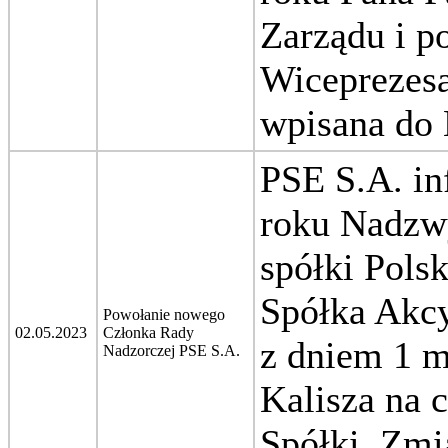
Zarządu i p
Wiceprezes
wpisana do
PSE S.A. in
roku Nadzw
spółki Pols
Spółka Akcy
Powołanie nowego
02.05.2023
Członka Rady
z dniem 1 m
Nadzorczej PSE S.A.
Kalisza na 
Spółki.
Zmi