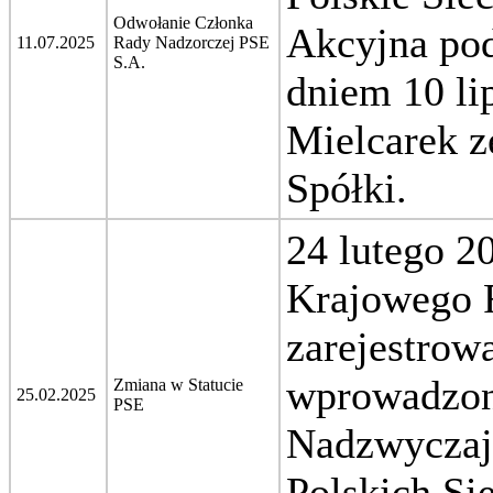
Odwołanie Członka
Akcyjna pod
11.07.2025
Rady Nadzorczej PSE
S.A.
dniem 10 li
Mielcarek z
Spółki.
24 lutego 20
Krajowego R
zarejestrow
wprowadzon
Zmiana w Statucie
25.02.2025
PSE
Nadzwyczaj
Polskich Si