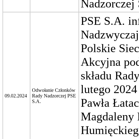
Nadzorczej 
PSE S.A. in
Nadzwyczaj
Polskie Sie
Akcyjna pod
składu Rady
lutego 2024
Odwołanie Członków
09.02.2024
Rady Nadzorczej PSE
Pawła Łatac
S.A.
Magdaleny 
Humięckiego