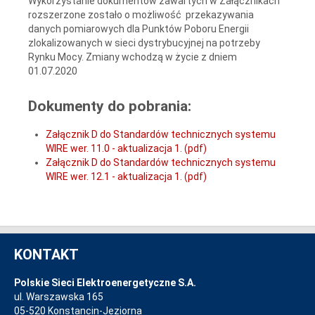
Wykorzystanie dokumentów zawartych w Załącznikach
rozszerzone zostało o możliwość przekazywania
danych pomiarowych dla Punktów Poboru Energii
zlokalizowanych w sieci dystrybucyjnej na potrzeby
Rynku Mocy. Zmiany wchodzą w życie z dniem
01.07.2020
Dokumenty do pobrania:
Załącznik D do Standardów technicznych systemu
WIRE wer. 11.0 - aktualizacja 1. (pdf)
Załącznik D do Standardów technicznych systemu
WIRE wer. 12.1 - aktualizacja 1. (pdf)
KONTAKT
Polskie Sieci Elektroenergetyczne S.A.
ul. Warszawska 165
05-520 Konstancin-Jeziorna