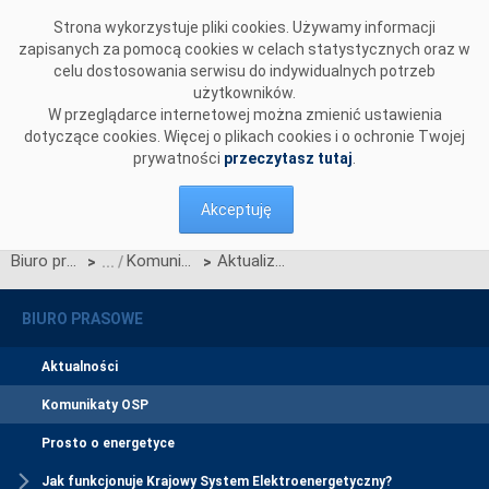
Przejdź do komentarzy
Strona wykorzystuje pliki cookies. Używamy informacji
zapisanych za pomocą cookies w celach statystycznych oraz w
celu dostosowania serwisu do indywidualnych potrzeb
użytkowników.
W przeglądarce internetowej można zmienić ustawienia
dotyczące cookies. Więcej o plikach cookies i o ochronie Twojej
prywatności
przeczytasz tutaj
.
Akceptuję
Biuro prasowe
Komunikaty OSP
Aktualizacja Załączników D do Standardów technicznych systemu WIRE
>
>
BIURO PRASOWE
Aktualności
Komunikaty OSP
Prosto o energetyce
Jak funkcjonuje Krajowy System Elektroenergetyczny?