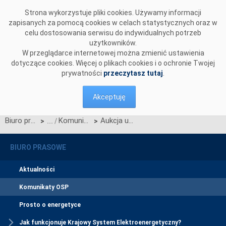
Przejdź do komentarzy
Strona wykorzystuje pliki cookies. Używamy informacji
zapisanych za pomocą cookies w celach statystycznych oraz w
celu dostosowania serwisu do indywidualnych potrzeb
użytkowników.
W przeglądarce internetowej można zmienić ustawienia
dotyczące cookies. Więcej o plikach cookies i o ochronie Twojej
prywatności
przeczytasz tutaj
.
Akceptuję
Biuro prasowe
Komunikaty OSP
Aukcja uzupełniająca na drugą połowę 2025 r. została zakończona
>
>
BIURO PRASOWE
Aktualności
Komunikaty OSP
Prosto o energetyce
Jak funkcjonuje Krajowy System Elektroenergetyczny?