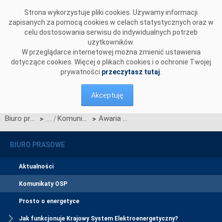
Przejdź do komentarzy
Strona wykorzystuje pliki cookies. Używamy informacji
zapisanych za pomocą cookies w celach statystycznych oraz w
celu dostosowania serwisu do indywidualnych potrzeb
użytkowników.
W przeglądarce internetowej można zmienić ustawienia
dotyczące cookies. Więcej o plikach cookies i o ochronie Twojej
prywatności
przeczytasz tutaj
.
Akceptuję
Biuro prasowe
Komunikaty OSP
Awaria w Hiszpanii i Portugalii bez wpływu na pracę polskiego systemu
>
>
BIURO PRASOWE
Aktualności
Komunikaty OSP
Prosto o energetyce
Jak funkcjonuje Krajowy System Elektroenergetyczny?