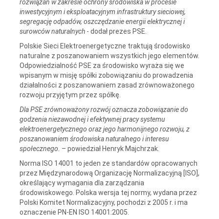
rozwiązań w zakresie ochrony środowiska w procesie
inwestycyjnym i eksploatacyjnym infrastruktury sieciowej,
segregację odpadów, oszczędzanie energii elektrycznej i
surowców naturalnych
- dodał prezes PSE.
Polskie Sieci Elektroenergetyczne traktują środowisko
naturalne z poszanowaniem wszystkich jego elementów.
Odpowiedzialność PSE za środowisko wyraża się we
wpisanym w misję spółki zobowiązaniu do prowadzenia
działalności z poszanowaniem zasad zrównoważonego
rozwoju przyjętym przez spółkę.
Dla PSE zrównoważony rozwój oznacza zobowiązanie do
godzenia niezawodnej i efektywnej pracy systemu
elektroenergetycznego oraz jego harmonijnego rozwoju, z
poszanowaniem środowiska naturalnego i interesu
społecznego.
– powiedział Henryk Majchrzak.
Norma ISO 14001 to jeden ze standardów opracowanych
przez Międzynarodową Organizację Normalizacyjną [ISO],
określający wymagania dla zarządzania
środowiskowego. Polska wersja tej normy, wydana przez
Polski Komitet Normalizacyjny, pochodzi z 2005 r. i ma
oznaczenie PN-EN ISO 14001:2005.