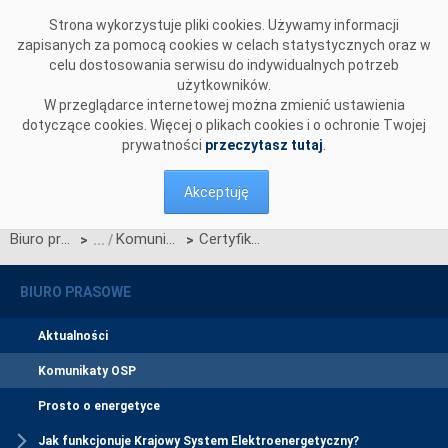
Przejdź do komentarzy
Strona wykorzystuje pliki cookies. Używamy informacji
zapisanych za pomocą cookies w celach statystycznych oraz w
celu dostosowania serwisu do indywidualnych potrzeb
użytkowników.
W przeglądarce internetowej można zmienić ustawienia
dotyczące cookies. Więcej o plikach cookies i o ochronie Twojej
prywatności
przeczytasz tutaj
.
Akceptuję
Biuro prasowe
Komunikaty OSP
Certyfikat Systemu Zarządzania Środowiskowego dla PSE
>
>
BIURO PRASOWE
Aktualności
Komunikaty OSP
Prosto o energetyce
Jak funkcjonuje Krajowy System Elektroenergetyczny?