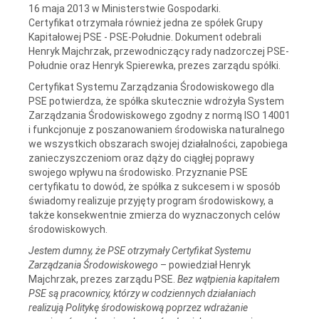
16 maja 2013 w Ministerstwie Gospodarki.
Certyfikat otrzymała również jedna ze spółek Grupy
Kapitałowej PSE - PSE-Południe. Dokument odebrali
Henryk Majchrzak, przewodniczący rady nadzorczej PSE-
Południe oraz Henryk Spierewka, prezes zarządu spółki.
Certyfikat Systemu Zarządzania Środowiskowego dla
PSE potwierdza, że spółka skutecznie wdrożyła System
Zarządzania Środowiskowego zgodny z normą ISO 14001
i funkcjonuje z poszanowaniem środowiska naturalnego
we wszystkich obszarach swojej działalności, zapobiega
zanieczyszczeniom oraz dąży do ciągłej poprawy
swojego wpływu na środowisko. Przyznanie PSE
certyfikatu to dowód, że spółka z sukcesem i w sposób
świadomy realizuje przyjęty program środowiskowy, a
także konsekwentnie zmierza do wyznaczonych celów
środowiskowych.
Jestem dumny, że PSE otrzymały Certyfikat Systemu
Zarządzania Środowiskowego
– powiedział Henryk
Majchrzak, prezes zarządu PSE.
Bez wątpienia kapitałem
PSE są pracownicy, którzy w codziennych działaniach
realizują Politykę środowiskową poprzez wdrażanie