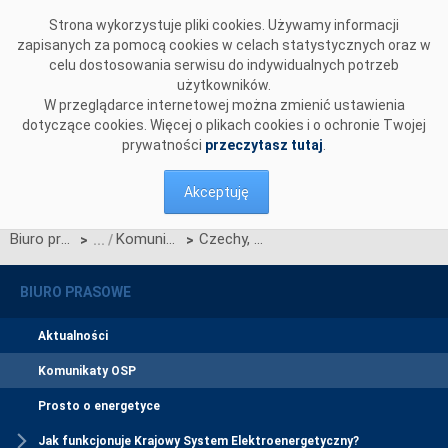
Przejdź do komentarzy
Strona wykorzystuje pliki cookies. Używamy informacji
zapisanych za pomocą cookies w celach statystycznych oraz w
celu dostosowania serwisu do indywidualnych potrzeb
użytkowników.
W przeglądarce internetowej można zmienić ustawienia
dotyczące cookies. Więcej o plikach cookies i o ochronie Twojej
prywatności
przeczytasz tutaj
.
Akceptuję
Biuro prasowe
Komunikaty OSP
Czechy, Polska, Rumunia, Słowacja i Węgry podpisały Memorandum of Understanding w sprawie rozszerzenia mechanizmu market coupling SK-CZ-HU na rynki Polski oraz Rumunii
>
>
BIURO PRASOWE
Aktualności
Komunikaty OSP
Prosto o energetyce
Jak funkcjonuje Krajowy System Elektroenergetyczny?