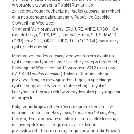
w sprawie przyłączenia Polski i Rumunii do
zintegrowanego mechanizmu
market coupling
na rynkach
dnia następnego działającego w Republice Czeskiej,
Słowacji i na Węgrzech.
Stronami Memorandum są: ERÚ, URE, ANRE, URSO i HEA
(regulatorzy), ČEPS, PSE, Transelectrica, SEPS i MAVIR
(OSP) oraz OTE, OKTE, HUPX, TGE i OPCOM (operatorzy
rynku/giełd energii).
Mechanizm
market coupling
z powodzeniem działa na
rynku dnia następnego energii elektrycznej w Czechach,
Słowacji i na Węgrzech od 11 września 2012 roku (tzw.
CZ-SK-HU
market coupling
). Polska i Rumunia chcąc
przyczynić się do rozwoju jednolitego europejskiego
rynku energii elektrycznej, a także chcąc uzyskać
korzyści z integracji rynków zdecydowały o przystąpieniu
do projektu.
Połączenie krajowych rynków energii elektrycznej - w
oparciu o model docelowy -
single price market coupling
,
który będzie stosowany do obrotu energią elektryczną i
niejawnej alokacji transgranicznych zdolności
przesyłowych dla dnia następnego - powinno skutkować