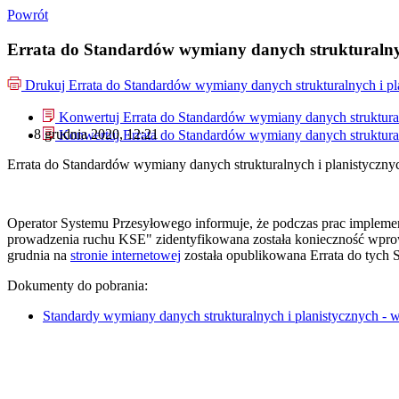
Powrót
Errata do Standardów wymiany danych strukturalnych
Drukuj
Errata do Standardów wymiany danych strukturalnych i pl
Konwertuj Errata do Standardów wymiany danych strukturaln
8 grudnia 2020, 12:21
Konwertuj Errata do Standardów wymiany danych strukturaln
Errata do Standardów wymiany danych strukturalnych i planistycznyc
Operator Systemu Przesyłowego informuje, że podczas prac impleme
prowadzenia ruchu KSE" zidentyfikowana została konieczność wprow
grudnia na
stronie internetowej
została opublikowana Errata do tych 
Dokumenty do pobrania:
Standardy wymiany danych strukturalnych i planistycznych - we