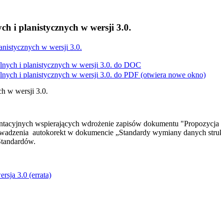
 i planistycznych w wersji 3.0.
anistycznych w wersji 3.0.
ych i planistycznych w wersji 3.0. do
DOC
ych i planistycznych w wersji 3.0. do
PDF
(otwiera nowe okno)
h w wersji 3.0.
ntacyjnych wspierających wdrożenie zapisów dokumentu "Propozycja 
adzenia autokorekt w dokumencie „Standardy wymiany danych struktu
Standardów.
rsja 3.0 (errata)