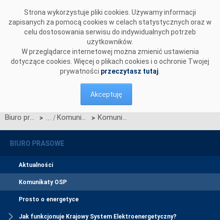
Przejdź do komentarzy
Strona wykorzystuje pliki cookies. Używamy informacji
zapisanych za pomocą cookies w celach statystycznych oraz w
celu dostosowania serwisu do indywidualnych potrzeb
użytkowników.
W przeglądarce internetowej można zmienić ustawienia
dotyczące cookies. Więcej o plikach cookies i o ochronie Twojej
prywatności
przeczytasz tutaj
.
Akceptuję
Biuro prasowe
Komunikaty OSP
Komunikat dotyczący IRiESP - Bilansowanie systemu i zarządzanie ograniczeniami systemowymi
>
>
BIURO PRASOWE
Aktualności
Komunikaty OSP
Prosto o energetyce
Jak funkcjonuje Krajowy System Elektroenergetyczny?