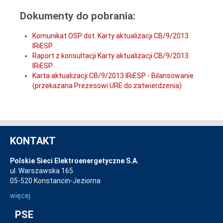
Dokumenty do pobrania:
Komunikat OSP dot. Karty aktualizacji CB/9/2013
IRiESP
Raport z konsultacji Karty aktualizacji CB/9/2013
IRiESP
Karta aktualizacji CB/9/2013 IRiESP - Bilansowanie
(przekazana Prezesowi URE do zatwierdzenia)
KONTAKT
Polskie Sieci Elektroenergetyczne S.A.
ul. Warszawska 165
05-520 Konstancin-Jeziorna
więcej
PSE