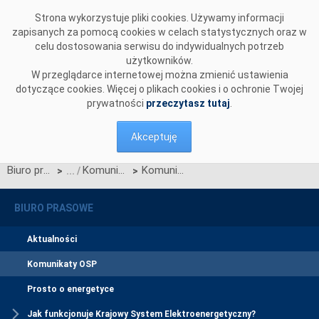
Przejdź do komentarzy
Strona wykorzystuje pliki cookies. Używamy informacji
zapisanych za pomocą cookies w celach statystycznych oraz w
celu dostosowania serwisu do indywidualnych potrzeb
użytkowników.
W przeglądarce internetowej można zmienić ustawienia
dotyczące cookies. Więcej o plikach cookies i o ochronie Twojej
prywatności
przeczytasz tutaj
.
Akceptuję
Biuro prasowe
Komunikaty OSP
Komunikat dotyczący Karty aktualizacji nr K/1/2007 IRiESP - Warunki korzystania prowadzenia ruchu, eksploatacji i planowania rozwoju sieci
>
>
BIURO PRASOWE
Aktualności
Komunikaty OSP
Prosto o energetyce
Jak funkcjonuje Krajowy System Elektroenergetyczny?