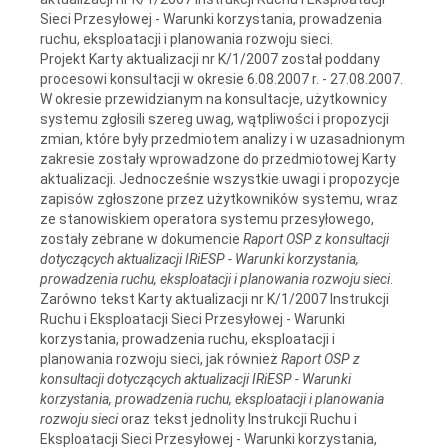
Sieci Przesyłowej - Warunki korzystania, prowadzenia
ruchu, eksploatacji i planowania rozwoju sieci.
Projekt Karty aktualizacji nr K/1/2007 został poddany
procesowi konsultacji w okresie 6.08.2007 r. - 27.08.2007.
W okresie przewidzianym na konsultacje, użytkownicy
systemu zgłosili szereg uwag, wątpliwości i propozycji
zmian, które były przedmiotem analizy i w uzasadnionym
zakresie zostały wprowadzone do przedmiotowej Karty
aktualizacji. Jednocześnie wszystkie uwagi i propozycje
zapisów zgłoszone przez użytkowników systemu, wraz
ze stanowiskiem operatora systemu przesyłowego,
zostały zebrane w dokumencie
Raport OSP z konsultacji
dotyczących aktualizacji IRiESP - Warunki korzystania,
prowadzenia ruchu, eksploatacji i planowania rozwoju sieci
.
Zarówno tekst Karty aktualizacji nr K/1/2007 Instrukcji
Ruchu i Eksploatacji Sieci Przesyłowej - Warunki
korzystania, prowadzenia ruchu, eksploatacji i
planowania rozwoju sieci, jak również
Raport OSP z
konsultacji
dotyczących aktualizacji IRiESP - Warunki
korzystania, prowadzenia ruchu, eksploatacji i planowania
rozwoju sieci
oraz tekst jednolity Instrukcji Ruchu i
Eksploatacji Sieci Przesyłowej - Warunki korzystania,