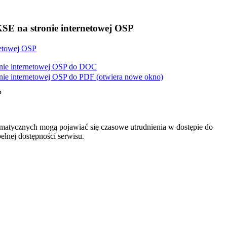
KSE na stronie internetowej OSP
netowej OSP
nie internetowej OSP do
DOC
nie internetowej OSP do
PDF
(otwiera nowe okno)
P
matycznych mogą pojawiać się czasowe utrudnienia w dostępie do
ełnej dostępności serwisu.