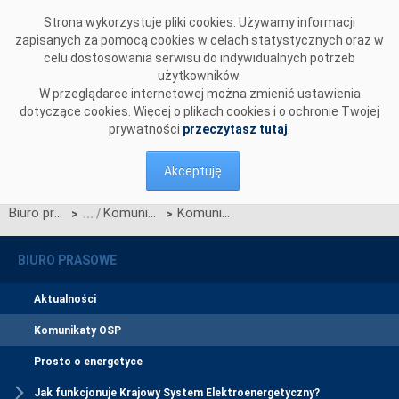
Przejdź do komentarzy
Strona wykorzystuje pliki cookies. Używamy informacji
zapisanych za pomocą cookies w celach statystycznych oraz w
celu dostosowania serwisu do indywidualnych potrzeb
użytkowników.
W przeglądarce internetowej można zmienić ustawienia
dotyczące cookies. Więcej o plikach cookies i o ochronie Twojej
prywatności
przeczytasz tutaj
.
Akceptuję
Biuro prasowe
Komunikaty OSP
Komunikat dotyczący prawa do rekompensaty za redysponowanie nierynkowe instalacji fotowoltaicznych w dniach 15, 16, 17 i 19 maja 2026
>
>
BIURO PRASOWE
Aktualności
Komunikaty OSP
Prosto o energetyce
Jak funkcjonuje Krajowy System Elektroenergetyczny?