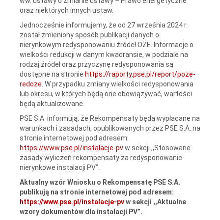
ww. ustawy o zmianie ustawy – Prawo energetyczne
oraz niektórych innych ustaw.
Jednocześnie informujemy, że od 27 września 2024 r.
został zmieniony sposób publikacji danych o
nierynkowym redysponowaniu źródeł OZE. Informacje o
wielkości redukcji w danym kwadransie, w podziale na
rodzaj źródeł oraz przyczynę redysponowania są
dostępne na stronie
https://raporty.pse.pl/report/poze-
redoze
. W przypadku zmiany wielkości redysponowania
lub okresu, w których będą one obowiązywać, wartości
będą aktualizowane.
PSE S.A. informują, że Rekompensaty będą wypłacane na
warunkach i zasadach, opublikowanych przez PSE S.A. na
stronie internetowej pod adresem:
https://www.pse.pl/instalacje-pv
w sekcji ,,Stosowane
zasady wyliczeń rekompensaty za redysponowanie
nierynkowe instalacji PV”.
Aktualny wzór Wniosku o Rekompensatę PSE S.A.
publikują na stronie internetowej pod adresem:
https://www.pse.pl/instalacje-pv
w sekcji ,,Aktualne
wzory dokumentów dla instalacji PV”.