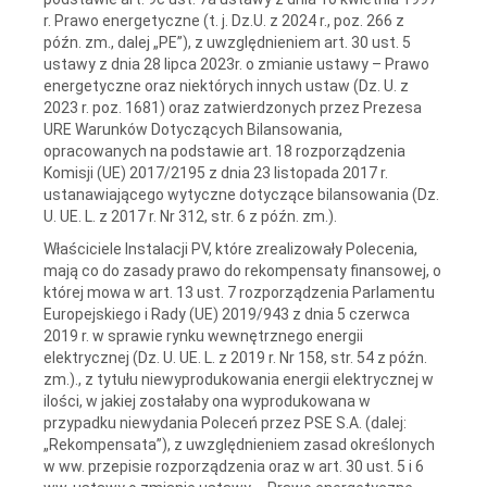
r. Prawo energetyczne (t. j. Dz.U. z 2024 r., poz. 266 z
późn. zm., dalej „PE”), z uwzględnieniem art. 30 ust. 5
ustawy z dnia 28 lipca 2023r. o zmianie ustawy – Prawo
energetyczne oraz niektórych innych ustaw (Dz. U. z
2023 r. poz. 1681) oraz zatwierdzonych przez Prezesa
URE Warunków Dotyczących Bilansowania,
opracowanych na podstawie art. 18 rozporządzenia
Komisji (UE) 2017/2195 z dnia 23 listopada 2017 r.
ustanawiającego wytyczne dotyczące bilansowania (Dz.
U. UE. L. z 2017 r. Nr 312, str. 6 z późn. zm.).
Właściciele Instalacji PV, które zrealizowały Polecenia,
mają co do zasady prawo do rekompensaty finansowej, o
której mowa w art. 13 ust. 7 rozporządzenia Parlamentu
Europejskiego i Rady (UE) 2019/943 z dnia 5 czerwca
2019 r. w sprawie rynku wewnętrznego energii
elektrycznej (Dz. U. UE. L. z 2019 r. Nr 158, str. 54 z późn.
zm.)., z tytułu niewyprodukowania energii elektrycznej w
ilości, w jakiej zostałaby ona wyprodukowana w
przypadku niewydania Poleceń przez PSE S.A. (dalej:
„Rekompensata”), z uwzględnieniem zasad określonych
w ww. przepisie rozporządzenia oraz w art. 30 ust. 5 i 6