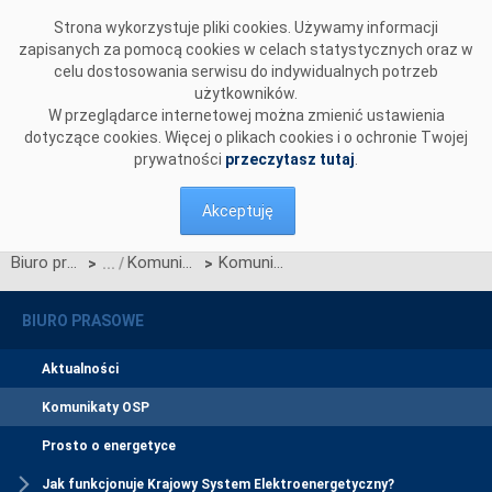
Przejdź do komentarzy
Strona wykorzystuje pliki cookies. Używamy informacji
zapisanych za pomocą cookies w celach statystycznych oraz w
celu dostosowania serwisu do indywidualnych potrzeb
użytkowników.
W przeglądarce internetowej można zmienić ustawienia
dotyczące cookies. Więcej o plikach cookies i o ochronie Twojej
prywatności
przeczytasz tutaj
.
Akceptuję
Biuro prasowe
Komunikaty OSP
Komunikat dotyczący prawa do rekompensaty za redysponowanie nierynkowe instalacji fotowoltaicznych w dniach 16 i 17 maja 2025 r.
>
>
BIURO PRASOWE
Aktualności
Komunikaty OSP
Prosto o energetyce
Jak funkcjonuje Krajowy System Elektroenergetyczny?