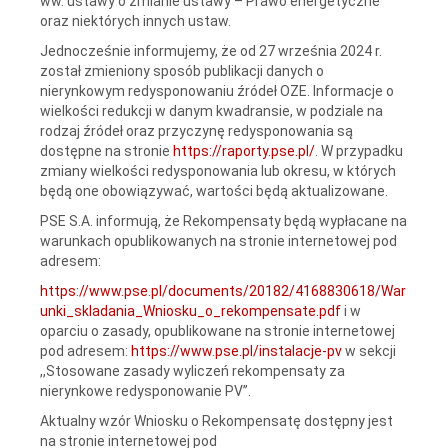
ww. ustawy o zmianie ustawy – Prawo energetyczne
oraz niektórych innych ustaw.
Jednocześnie informujemy, że od 27 września 2024 r.
został zmieniony sposób publikacji danych o
nierynkowym redysponowaniu źródeł OZE. Informacje o
wielkości redukcji w danym kwadransie, w podziale na
rodzaj źródeł oraz przyczynę redysponowania są
dostępne na stronie
https://raporty.pse.pl/
. W przypadku
zmiany wielkości redysponowania lub okresu, w których
będą one obowiązywać, wartości będą aktualizowane.
PSE S.A. informują, że Rekompensaty będą wypłacane na
warunkach opublikowanych na stronie internetowej pod
adresem:
https://www.pse.pl/documents/20182/4168830618/War
unki_skladania_Wniosku_o_rekompensate.pdf
i w
oparciu o zasady, opublikowane na stronie internetowej
pod adresem:
https://www.pse.pl/instalacje-pv
w sekcji
,,Stosowane zasady wyliczeń rekompensaty za
nierynkowe redysponowanie PV”.
Aktualny wzór Wniosku o Rekompensatę dostępny jest
na stronie internetowej pod