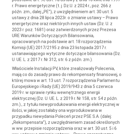
r. Prawo energetyczne (t. j. Dz.U. z 2024 r., poz. 266 z
późn. zm., dalej „PE”), z uwzględnieniem art. 30 ust. 5
ustawy z dnia 28 lipca 2023r. o zmianie ustawy – Prawo
energetyczne oraz niektórych innych ustaw (Dz. U. z
2023 r. poz. 1681) oraz zatwierdzonych przez Prezesa
URE Warunków Dotyczących Bilansowania,
opracowanych na podstawie art. 18 rozporządzenia
Komisji (UE) 2017/2195 z dnia 23 listopada 2017 r.
ustanawiającego wytyczne dotyczące bilansowania (Dz.
U. UE. L. z 2017 r. Nr 312, str. 6 z późn. zm.).
Właściciele Instalacji PV, które zrealizowały Polecenia,
mają co do zasady prawo do rekompensaty finansowej, o
której mowa w art. 13 ust. 7 rozporządzenia Parlamentu
Europejskiego i Rady (UE) 2019/943 z dnia 5 czerwca
2019 r. w sprawie rynku wewnętrznego energii
elektrycznej (Dz. U. UE. L. z 2019 r. Nr 158, str. 54 z późn.
zm.)., z tytułu niewyprodukowania energii elektrycznej w
ilości, w jakiej zostałaby ona wyprodukowana w
przypadku niewydania Poleceń przez PSE S.A. (dalej:
„Rekompensata”), z uwzględnieniem zasad określonych
w ww. przepisie rozporządzenia oraz w art. 30 ust. 5 i 6