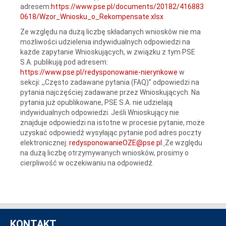
adresem:
https://www.pse.pl/documents/20182/416883
0618/Wzor_Wniosku_o_Rekompensate.xlsx
Ze względu na dużą liczbę składanych wniosków nie ma
możliwości udzielenia indywidualnych odpowiedzi na
każde zapytanie Wnioskujących, w związku z tym PSE
S.A. publikują pod adresem:
https://www.pse.pl/redysponowanie-nierynkowe
w
sekcji: ,,Często zadawane pytania (FAQ)” odpowiedzi na
pytania najczęściej zadawane przez Wnioskujących. Na
pytania już opublikowane, PSE S.A. nie udzielają
indywidualnych odpowiedzi. Jeśli Wnioskujący nie
znajduje odpowiedzi na istotne w procesie pytanie, może
uzyskać odpowiedź wysyłając pytanie pod adres poczty
elektronicznej:
redysponowanieOZE@pse.pl
.
Ze względu
na dużą liczbę otrzymywanych wniosków, prosimy o
cierpliwość w oczekiwaniu na odpowiedź.
KONTAKT