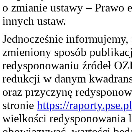
o zmianie ustawy – Prawo e
innych ustaw.
Jednocześnie informujemy, ż
zmieniony sposób publikac
redysponowaniu źródeł OZE
redukcji w danym kwadransi
oraz przyczynę redysponow
stronie
https://raporty.pse.pl
wielkości redysponowania l
obowiązywać, wartości będ