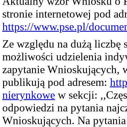
Aktualny wzór Wniosku o R
stronie internetowej pod ad
https://www.pse.pl/docum
Ze względu na dużą liczbę
możliwości udzielenia ind
zapytanie Wnioskujących, 
publikują pod adresem:
htt
nierynkowe
w sekcji: ,,Czę
odpowiedzi na pytania najc
Wnioskujących. Na pytania