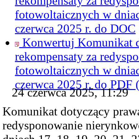
rekompensaty za redyspo
fotowoltaicznych w dniach
czerwca 2025 r. do
DOC
Konwertuj Komunikat d
rekompensaty za redyspo
fotowoltaicznych w dniach
czerwca 2025 r. do
PDF
24 czerwca 2025, 11:29
Komunikat dotyczący praw
redysponowanie nierynkowe 